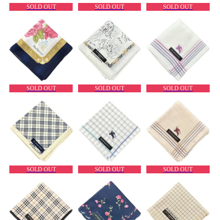
SOLD OUT
SOLD OUT
SOLD OUT
SOLD OUT
SOLD OUT
SOLD OUT
SOLD OUT
SOLD OUT
SOLD OUT