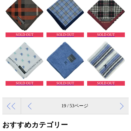
SOLD OUT
SOLD OUT
SOLD OUT
SOLD OUT
SOLD OUT
SOLD OUT
19 / 53ページ
おすすめカテゴリー