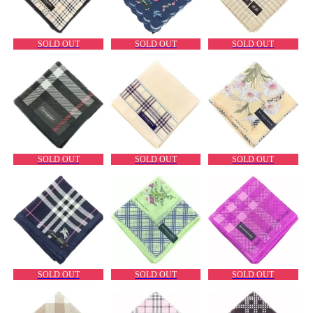
SOLD OUT
SOLD OUT
SOLD OUT
SOLD OUT
SOLD OUT
SOLD OUT
SOLD OUT
SOLD OUT
SOLD OUT