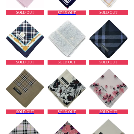
SOLD OUT
SOLD OUT
SOLD OUT
SOLD OUT
SOLD OUT
SOLD OUT
SOLD OUT
SOLD OUT
SOLD OUT