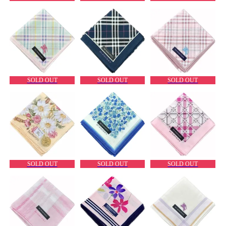
SOLD OUT
SOLD OUT
SOLD OUT
SOLD OUT
SOLD OUT
SOLD OUT