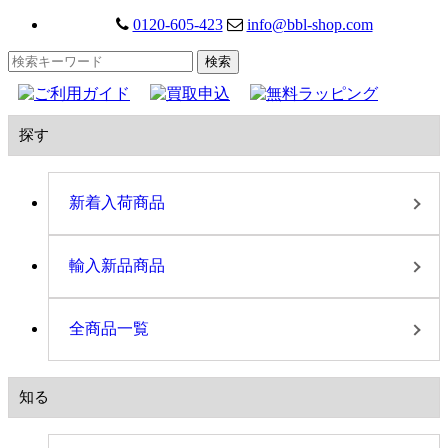
0120-605-423
info@bbl-shop.com
探す
新着入荷商品
輸入新品商品
全商品一覧
知る