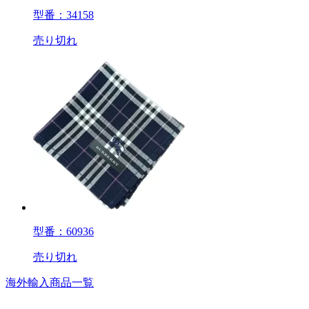
型番：34158
売り切れ
型番：60936
売り切れ
海外輸入商品一覧