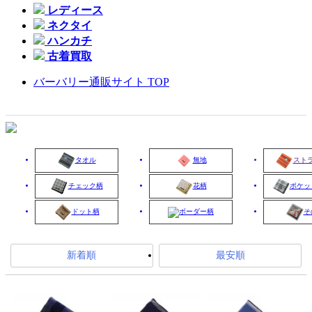
レディース
ネクタイ
ハンカチ
古着買取
バーバリー通販サイト TOP
タオル
無地
スト
チェック柄
花柄
ポケッ
ドット柄
ボーダー柄
そ
新着順
最安順