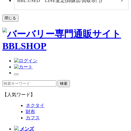
BBL USED LINE査定(姉妹店/買取専門)
閉じる
【人気ワード】
ネクタイ
財布
カフス
メンズ