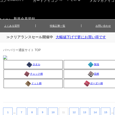
新規会員登録
よくある質問
特集記事一覧
お問い合わせ
≫クリアランスセール開催中
大幅値下げで更にお買い得です
ップス
▲メンズニット
▲メ
イ
▲財布・キーケース
ーツ
▲レディースコート
▲レデ
バーバリー通販サイト TOP
ックス
▲靴／シューズ
スカート
▲レディースボトムス
▲レデ
ローブ
▲文具
タオル
無地
チェック柄
花柄
ドット柄
ボーダー柄
1
...
7
8
9
10
11
12
13
14
15
...