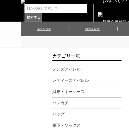
洋服を探す
雑貨を探す
▲メンズコート
▲メンズト
▲ハンカチ
▲ネクタ
▲メンズショーツ
▲メンズス
カテゴリ一覧
▲アクセサリー
▲靴下・ソ
▲レディースワンピース
▲レディース
メンズアパレル
▲マフラー／ストール
▲手袋／グ
レディースアパレル
▲その他
財布・キーケース
ハンカチ
バッグ
靴下・ソックス