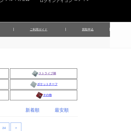
ご利用ガイド
買取申込
ンズジャケット
▲メンズパンツ
▲ベルト
▲バッグ
ィーストップス
▲レディースニット
▲帽子
▲キッズ／ベビー
ィースジャケット
▲レディースセットアップ
▲傘／日傘
▲ぬいぐるみ
ストライプ柄
ポケットチーフ
その他
新着順
最安順
24
>