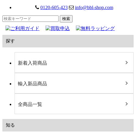
0120-605-423
info@bbl-shop.com
探す
新着入荷商品
輸入新品商品
全商品一覧
知る