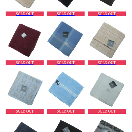
SOLD OUT
SOLD OUT
SOLD OUT
SOLD OUT
SOLD OUT
SOLD OUT
SOLD OUT
SOLD OUT
SOLD OUT