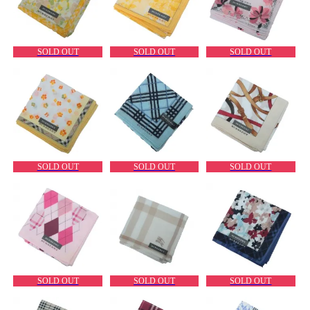
SOLD OUT
SOLD OUT
SOLD OUT
SOLD OUT
SOLD OUT
SOLD OUT
SOLD OUT
SOLD OUT
SOLD OUT