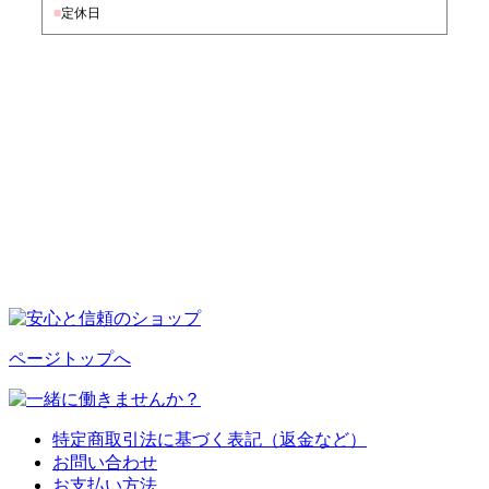
■
定休日
ページトップへ
特定商取引法に基づく表記（返金など）
お問い合わせ
お支払い方法