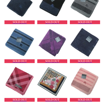
SOLD OUT
SOLD OUT
SOLD OUT
SOLD OUT
SOLD OUT
SOLD OUT
SOLD OUT
SOLD OUT
SOLD OUT