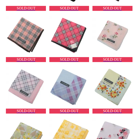
SOLD OUT
SOLD OUT
SOLD OUT
SOLD OUT
SOLD OUT
SOLD OUT
SOLD OUT
SOLD OUT
SOLD OUT