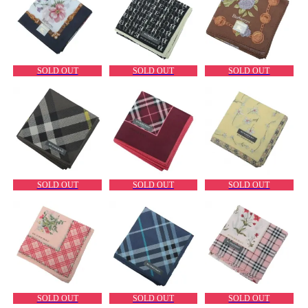
SOLD OUT
SOLD OUT
SOLD OUT
SOLD OUT
SOLD OUT
SOLD OUT
SOLD OUT
SOLD OUT
SOLD OUT