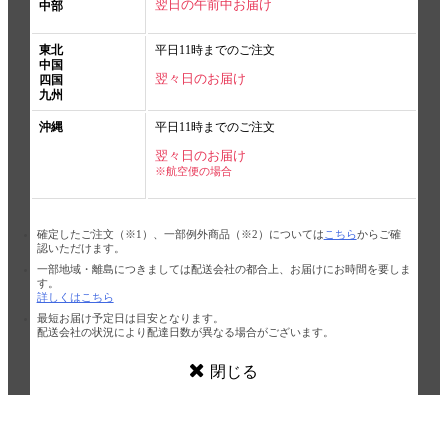
翌日の午前中お届け
中部
東北
平日11時までのご注文
中国
翌々日のお届け
四国
九州
沖縄
平日11時までのご注文
翌々日のお届け
※航空便の場合
確定したご注文（※1）、一部例外商品（※2）については
こちら
からご確
認いただけます。
一部地域・離島につきましては配送会社の都合上、お届けにお時間を要しま
す。
詳しくはこちら
最短お届け予定日は目安となります。
配送会社の状況により配達日数が異なる場合がございます。
閉じる