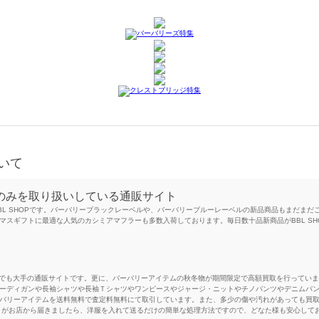
ついて
ドのみを取り扱いしている通販サイト
BL SHOPです。バーバリーブラックレーベルや、バーバリーブルーレーベルの新品商品もまだま
マスギフトに最適な人気のカシミアマフラーも多数入荷しております。毎日数十品新商品がBBL S
の中でも大手の通販サイトです。更に、バーバリーアイテムの秋冬物が期間限定で高額買取を行ってい
ーディガンや長袖シャツや長袖Ｔシャツやワンピースやジャージ・ニットやチノパンツやデニムパン
バリーアイテムを送料無料で査定料無料にて取引しています。また、多少の傷や汚れがあっても買
トがお店から届きましたら、洋服を入れて送るだけの簡単な処理方法ですので、どなた様も安心して