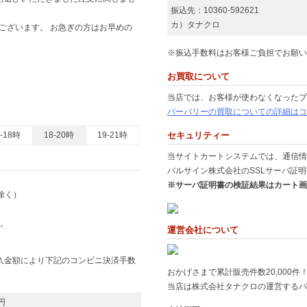
振込先：10360-592621
カ）タナクロ
ございます。 お急ぎの方はお早めの
※振込手数料はお客様ご負担でお願い
お買取について
当店では、お客様が使わなくなったブ
バーバリーの買取についての詳細はコ
6-18時
18-20時
19-21時
セキュリティー
当サイトカートシステムでは、通信情
バルサイン株式会社のSSLサーバ証
※サーバ証明書の検証結果はカート画
除く）
。
運営会社について
購入金額により下記のコンビニ決済手数
おかげさまで累計販売件数20,000件！
当店は株式会社タナクロの運営するバ
円