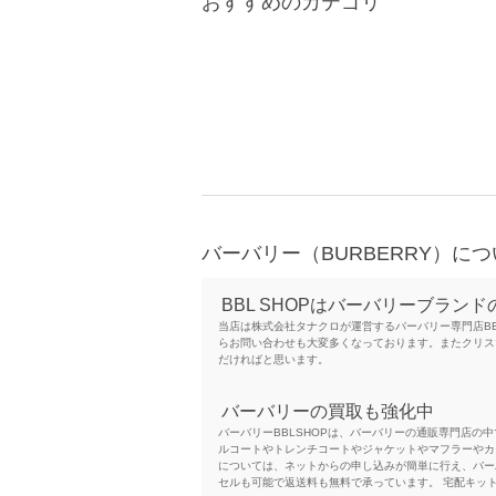
おすすめのカテゴリ
バーバリー（BURBERRY）に
BBL SHOPはバーバリーブラン
当店は株式会社タナクロが運営するバーバリー専門店B
らお問い合わせも大変多くなっております。またクリス
だければと思います。
バーバリーの買取も強化中
バーバリーBBLSHOPは、バーバリーの通販専門店
ルコートやトレンチコートやジャケットやマフラーやカ
については、ネットからの申し込みが簡単に行え、バー
セルも可能で返送料も無料で承っています。 宅配キッ