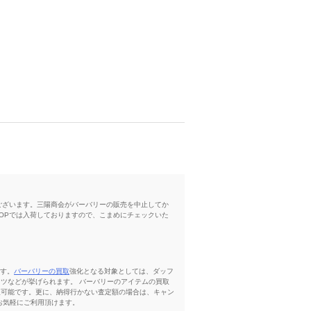
だございます。三陽商会がバーバリーの販売を中止してか
HOPでは入荷しておりますので、こまめにチェックいた
ます。
バーバリーの買取
強化となる対象としては、ダッフ
ツなどが挙げられます。 バーバリーのアイテムの買取
取可能です。更に、納得行かない査定額の場合は、キャン
お気軽にご利用頂けます。