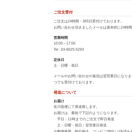
人気のクレストブリッジも種類豊
ご注文受付
BBLSHOPは、クレストブリッジブラックレーベル
布やキーケース、靴やシューズ、アクセサリーや小物類
ご注文は24時間・365日受付けております。
トムス、アウターやジャケット、靴やサンダルやブーツ
お問い合わせ頂きましたメールは基本的に24時
ル・クレストブリッジ
営業時間
本家、バーバリーロンドンのブラ
10:00～17:00
BURBERRY LONDON (バーバリーロンドン) 
Tel : 03-6625-5293
メージアイテムである英国チェック柄のマフラーやトレ
のがメンズのトレンチコートです。裏地がチェックで表
定休日
BURBERRYのセカンドラインとしてはバーバリー
土・日曜・祝日
姉妹買取専門サイトのご案内
メールやお問い合わせの返信は翌営業日になりま
バーバリーの通販サイトや買取サイトを運営するタナク
つでも受付けております。
買取や、店頭での買取も行っており、たくさんの方にお
ださい。
発送について
お届け
また、BBLSHOPを運営しているタナクロではオー
佐川急便にて発送致します。
行っております。自宅にいて簡単申し込みが完了し、宅
お届けは、最短で下記のようになります。
平日：11時までのご注文で即日発送
さらに２０１７年にスタートした電動工具などの買取サ
土・日曜・祝日：翌営業日発送
人さんがいらっしゃいましたら是非、電動工具の買取『
※郵便振替、銀行振込、コンビニ(前払い)決済