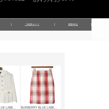
ご利用ガイド
買取申込
ンズジャケット
▲メンズパンツ
▲ベルト
▲バッグ
ィーストップス
▲レディースニット
▲帽子
▲キッズ／ベビー
ィースジャケット
▲レディースセットアップ
▲傘／日傘
▲ぬいぐるみ
BURBERRY BLUE LABEL ジャケット
BURBERRY BLUE LABEL スカート