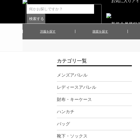
洋服を探す
雑貨を探す
▲メンズコート
▲メンズト
▲ハンカチ
▲ネクタ
▲メンズショーツ
▲メンズス
カテゴリ一覧
▲アクセサリー
▲靴下・ソ
▲レディースワンピース
▲レディース
メンズアパレル
▲マフラー／ストール
▲手袋／グ
レディースアパレル
▲その他
財布・キーケース
ハンカチ
バッグ
靴下・ソックス