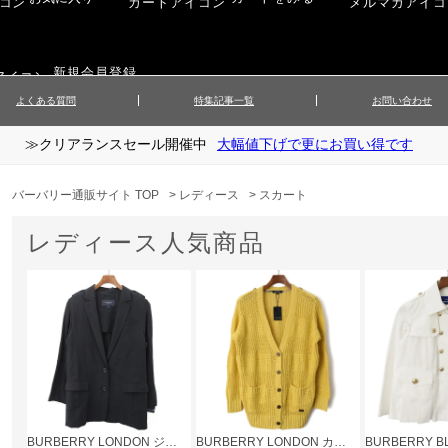
新規会員登録
よくある質問
特集記事一覧
お問い合わせ
≫クリアランスセール開催中
大幅値下げで更にお買い得です
ップス
▲メンズニット
▲メ
イ
▲財布・キーケース
ーツ
▲レディースコート
▲レデ
バーバリー通販サイト TOP
>
レディース
>
スカート
ックス
▲靴／シューズ
スカート
▲レディースボトムス
▲レデ
レディース人気商品
ローブ
▲文具
BURBERRY LONDON ジャケット
BURBERRY LONDON カーディガン