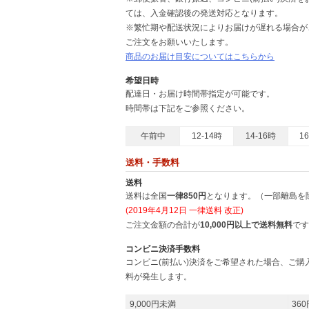
ては、入金確認後の発送対応となります。
※繁忙期や配送状況によりお届けが遅れる場合が
ご注文をお願いいたします。
商品のお届け目安についてはこちらから
希望日時
配達日・お届け時間帯指定が可能です。
時間帯は下記をご参照ください。
午前中
12-14時
14-16時
1
送料・手数料
送料
送料は全国
一律850円
となります。（一部離島を
(2019年4月12日 一律送料 改正)
ご注文金額の合計が
10,000円以上で送料無料
です
コンビニ決済手数料
コンビニ(前払い)決済をご希望された場合、ご
料が発生します。
9,000円未満
360