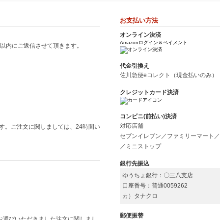
富
お支払い方法
とクレストブリッジブルーレーベルを取り扱っています。メンズのブラックレーベルの方は、コートや
、マフラーやストールなどを取り揃えています。 レディースのブルーレーベルのアイテムには、レ
オンライン決済
などが挙げられます。アイテムによっては、割安な価格で手に入るのがBBLSHOPの大きな魅力で
Amazonログイン＆ペイメント
間以内にご返信させて頂きます。
代金引換え
ンドについて
佐川急便eコレクト（現金払いのみ）
とは、本家であるBURBERRYのブラックレーベルなどと分けるための名称です。バーバリーロンドンは、バ
ンチコートは、バーバリーロンドンの代表格とするアイテムとされ、昔は王室の御用達アイテムだだ
クレジットカード決済
はベージュ色であしらわれている無地のデザインは、どのような洋服でも幅広くフィットする感じ
ブリットなどがありますが、価格的に高級感があり人気が高いアイテムは、バーバリーロンドンに勝る
コンビニ(前払い)決済
対応店舗
す。ご注文に関しましては、24時間い
ロでは、登山用品やキャンプ、アウトドア用品の専門買取サービス『マウンテンシティ』も姉妹サ
セブンイレブン／ファミリーマート／
使い頂いております。登山、キャンプ、アウトドア用品で不要なものがございましたらぜひ
登山ア
／ミニストップ
銀行先振込
ルジャンルの商材の宅配買取専門サービスも行っております。こちらはブランド品や、時計、貴金属宝
ゆうちょ銀行：〇三八支店
配買取キットに詰めて送り返すだけの便利なサービスです。ぜひ
宅配買取専門『ウレル』
も合わせ
口座番号：普通0059262
カ）タナクロ
イトもご紹介いたします。バッテリーやハンドツール、工具箱などを積極的に買取させていただく
工具男子』をご活用いただけますと幸いです。壊れた工具も、汚れた電動工具も買取対象でござい
郵便振替
をお選びいただきました注文に関しまし