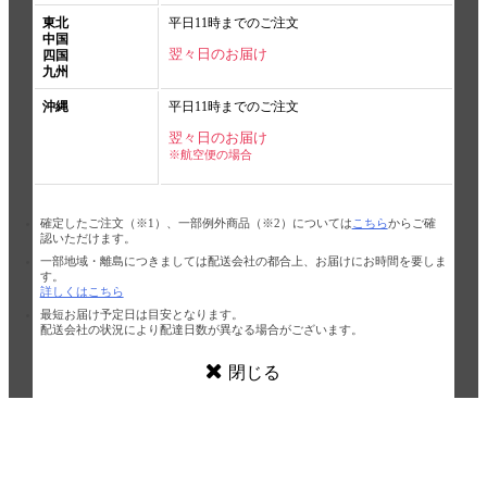
東北
平日11時までのご注文
中国
翌々日のお届け
四国
九州
沖縄
平日11時までのご注文
翌々日のお届け
※航空便の場合
確定したご注文（※1）、一部例外商品（※2）については
こちら
からご確
認いただけます。
一部地域・離島につきましては配送会社の都合上、お届けにお時間を要しま
す。
詳しくはこちら
最短お届け予定日は目安となります。
配送会社の状況により配達日数が異なる場合がございます。
閉じる