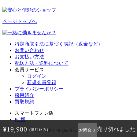
ページトップへ
特定商取引法に基づく表記（返金など）
お問い合わせ
お支払い方法
配送方法・送料について
会員サービス
ログイン
新規会員登録
プライバシーポリシー
採用紹介
買取規約
スマートフォン版
PC版
¥19,980
売り切れました
(送料込み)
お問合せ
Copyright(c)2018 BBLSHOP All Rights Reserved.