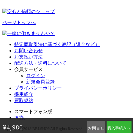
ページトップへ
特定商取引法に基づく表記（返金など）
お問い合わせ
お支払い方法
配送方法・送料について
会員サービス
ログイン
新規会員登録
プライバシーポリシー
採用紹介
買取規約
スマートフォン版
PC版
¥4,980
お問合せ
購入手続きへ
Copyright(c)2018 BBLSHOP All Rights Reserved.