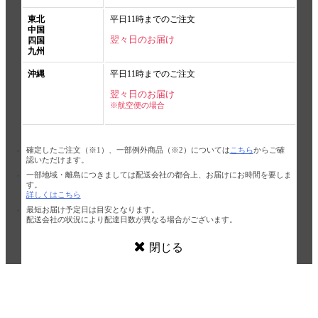
東北
平日11時までのご注文
中国
翌々日のお届け
四国
九州
沖縄
平日11時までのご注文
翌々日のお届け
※航空便の場合
確定したご注文（※1）、一部例外商品（※2）については
こちら
からご確
認いただけます。
一部地域・離島につきましては配送会社の都合上、お届けにお時間を要しま
す。
詳しくはこちら
最短お届け予定日は目安となります。
配送会社の状況により配達日数が異なる場合がございます。
閉じる