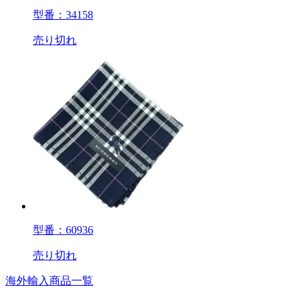
型番：34158
売り切れ
型番：60936
売り切れ
海外輸入商品一覧