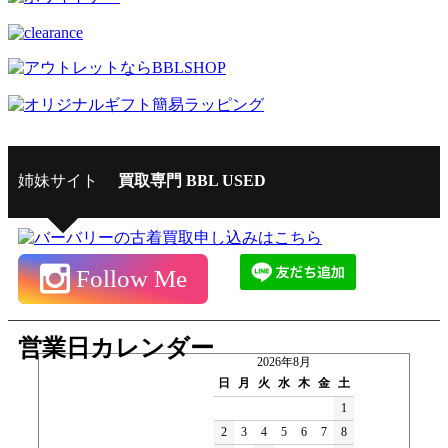
姉妹サイト
買取専門 BBL USED
Follow Me
営業日カレンダー
2026年8月
日
月
火
水
木
金
土
1
2
3
4
5
6
7
8