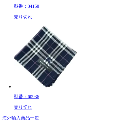
型番：34158
売り切れ
型番：60936
売り切れ
海外輸入商品一覧