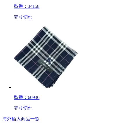
型番：34158
売り切れ
型番：60936
売り切れ
海外輸入商品一覧