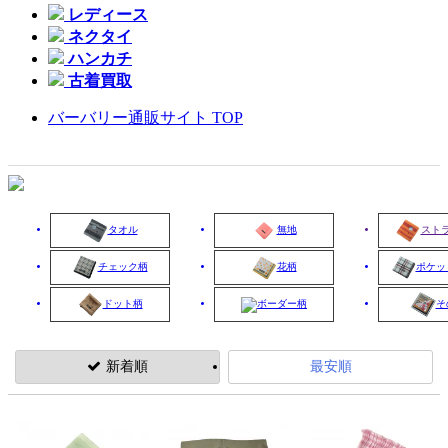
レディース
ネクタイ
ハンカチ
古着買取
バーバリー通販サイト TOP
タオル
無地
スト
チェック柄
花柄
ポケッ
ドット柄
ボーダー柄
そ
新着順
最安順