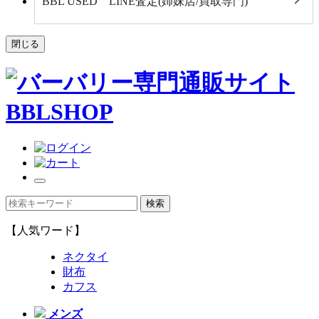
BBL USED LINE査定(姉妹店/買取専門)
閉じる
【人気ワード】
ネクタイ
財布
カフス
メンズ