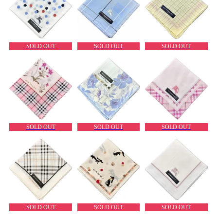
SOLD OUT
SOLD OUT
SOLD OUT
SOLD OUT
SOLD OUT
SOLD OUT
SOLD OUT
SOLD OUT
SOLD OUT