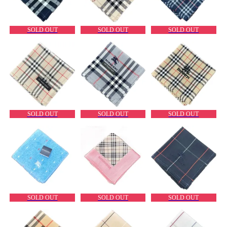
SOLD OUT
SOLD OUT
SOLD OUT
SOLD OUT
SOLD OUT
SOLD OUT
SOLD OUT
SOLD OUT
SOLD OUT