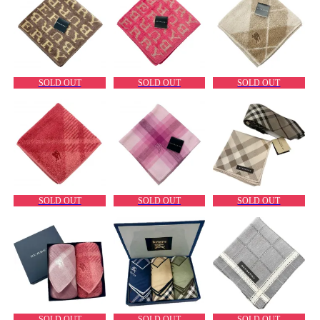
SOLD OUT
SOLD OUT
SOLD OUT
SOLD OUT
SOLD OUT
SOLD OUT
SOLD OUT
SOLD OUT
SOLD OUT