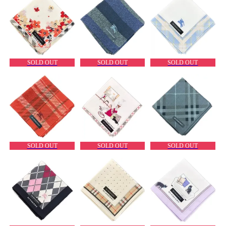
SOLD OUT
SOLD OUT
SOLD OUT
SOLD OUT
SOLD OUT
SOLD OUT