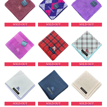
SOLD OUT
SOLD OUT
SOLD OUT
SOLD OUT
SOLD OUT
SOLD OUT
SOLD OUT
SOLD OUT
SOLD OUT