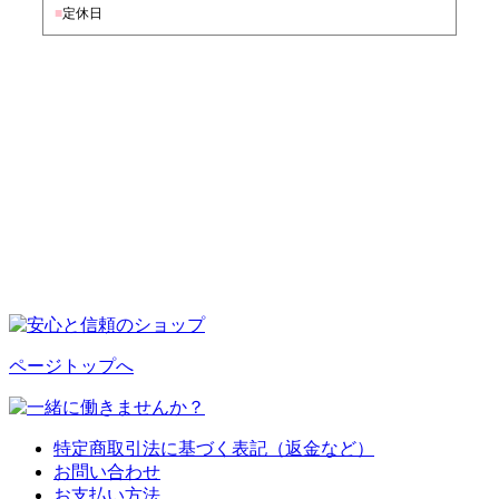
■
定休日
ページトップへ
特定商取引法に基づく表記（返金など）
お問い合わせ
お支払い方法