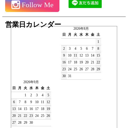
Follow Me
営業日カレンダー
2026年8月
日
月
火
水
木
金
土
1
2
3
4
5
6
7
8
9
10
11
12
13
14
15
16
17
18
19
20
21
22
23
24
25
26
27
28
29
30
31
2026年9月
日
月
火
水
木
金
土
1
2
3
4
5
6
7
8
9
10
11
12
13
14
15
16
17
18
19
20
21
22
23
24
25
26
27
28
29
30