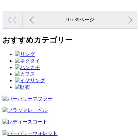
10 / 39ページ
おすすめカテゴリー