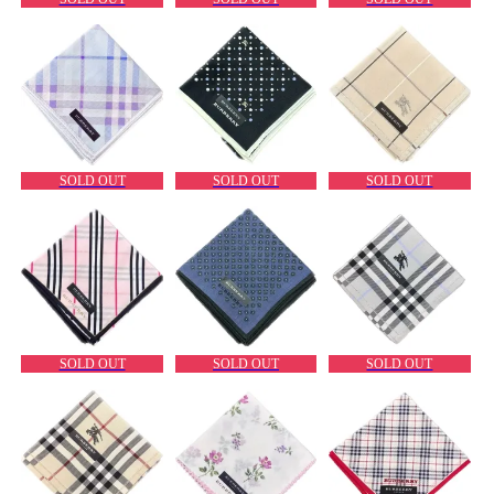
SOLD OUT
SOLD OUT
SOLD OUT
SOLD OUT
SOLD OUT
SOLD OUT