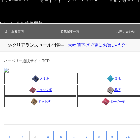
新規会員登録
よくある質問
特集記事一覧
お問い合わせ
≫クリアランスセール開催中
大幅値下げで更にお買い得です
ップス
▲メンズニット
▲メ
イ
▲財布・キーケース
ーツ
▲レディースコート
▲レデ
バーバリー通販サイト TOP
ックス
▲靴／シューズ
スカート
▲レディースボトムス
▲レデ
ローブ
▲文具
タオル
無地
チェック柄
花柄
ドット柄
ボーダー柄
1
2
3
4
5
6
7
8
9
...
24