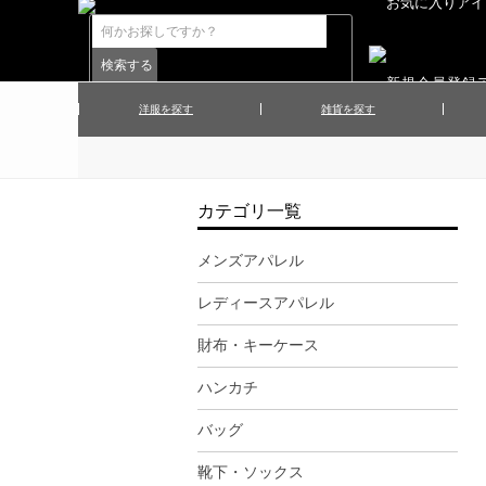
洋服を探す
雑貨を探す
▲メンズコート
▲メンズト
▲ハンカチ
▲ネクタ
▲メンズショーツ
▲メンズス
カテゴリ一覧
▲アクセサリー
▲靴下・ソ
▲レディースワンピース
▲レディース
メンズアパレル
▲マフラー／ストール
▲手袋／グ
レディースアパレル
▲その他
財布・キーケース
ハンカチ
バッグ
靴下・ソックス