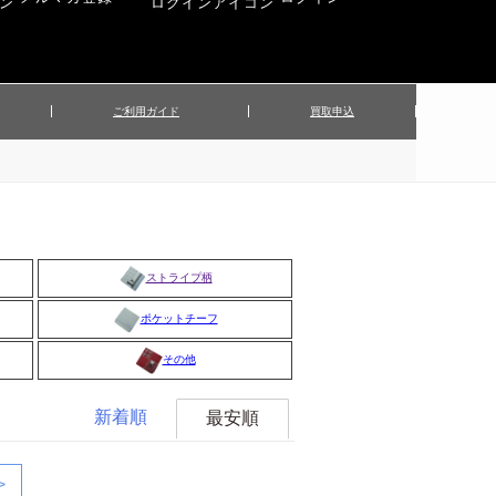
ご利用ガイド
買取申込
ンズジャケット
▲メンズパンツ
▲ベルト
▲バッグ
ィーストップス
▲レディースニット
▲帽子
▲キッズ／ベビー
ィースジャケット
▲レディースセットアップ
▲傘／日傘
▲ぬいぐるみ
ストライプ柄
ポケットチーフ
その他
新着順
最安順
>