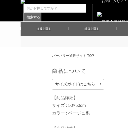
洋服を探す
雑貨を探す
▲メンズコート
▲メンズト
▲ハンカチ
▲ネクタ
▲メンズショーツ
▲メンズス
バーバリー通販サイト TOP
▲アクセサリー
▲靴下・ソ
▲レディースワンピース
▲レディース
商品について
▲マフラー／ストール
▲手袋／グ
▲その他
サイズガイドはこちら
【商品詳細】
サイズ : 50×50cm
カラー : ベージュ系