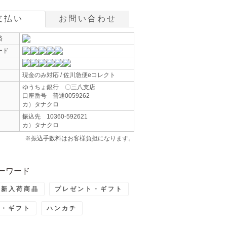
支払い
お問い合わせ
済
ード
現金のみ対応 / 佐川急便eコレクト
ゆうちょ銀行 〇三八支店
口座番号 普通0059262
カ）タナクロ
振込先 10360-592621
カ）タナクロ
※振込手数料はお客様負担になります。
ーワード
最新入荷商品
プレゼント・ギフト
ト・ギフト
ハンカチ