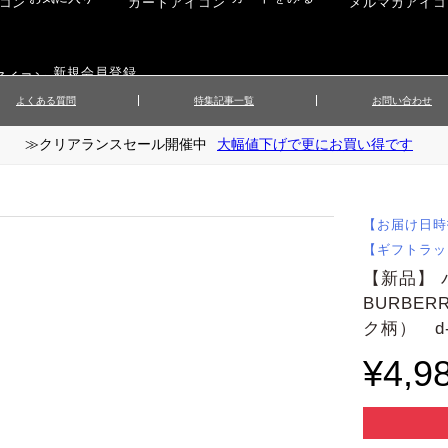
新規会員登録
よくある質問
特集記事一覧
お問い合わせ
≫クリアランスセール開催中
大幅値下げで更にお買い得です
ップス
▲メンズニット
▲メ
イ
▲財布・キーケース
ーツ
▲レディースコート
▲レデ
ックス
▲靴／シューズ
スカート
▲レディースボトムス
▲レデ
【お届け日時
ローブ
▲文具
【ギフトラッ
【新品】
BURBE
ク柄） d-
¥4,9