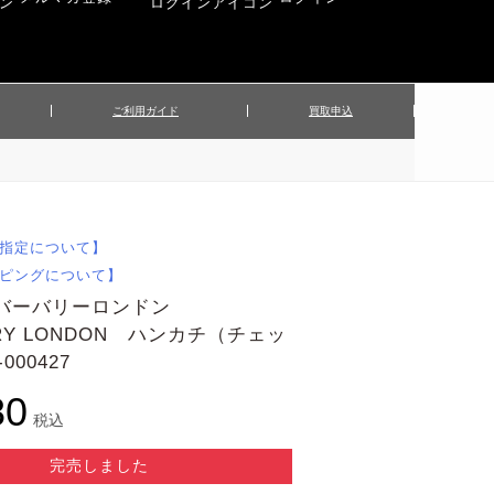
ご利用ガイド
買取申込
ンズジャケット
▲メンズパンツ
▲ベルト
▲バッグ
ィーストップス
▲レディースニット
▲帽子
▲キッズ／ベビー
ィースジャケット
▲レディースセットアップ
指定について】
▲傘／日傘
▲ぬいぐるみ
ピングについて】
 バーバリーロンドン
RRY LONDON ハンカチ（チェッ
000427
80
税込
完売しました