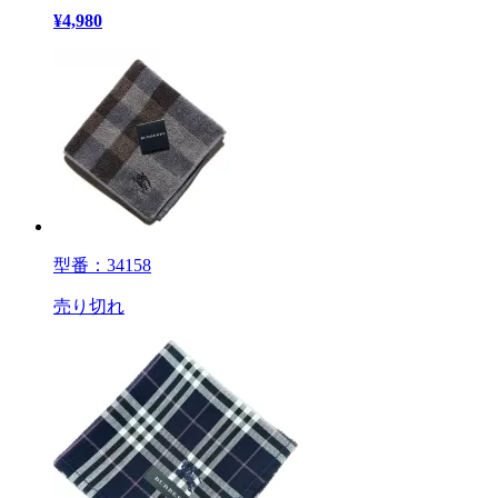
¥
4,980
型番：34158
売り切れ