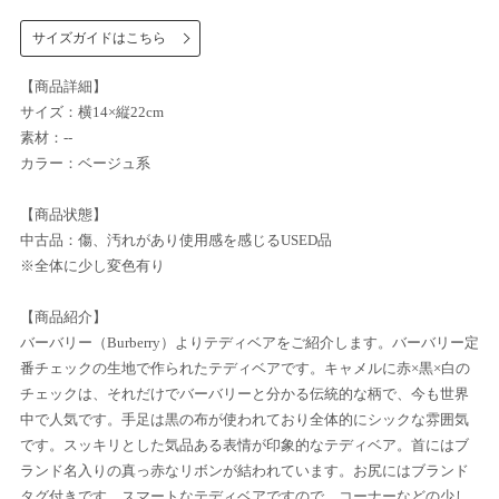
サイズガイドはこちら
【商品詳細】
サイズ：横14×縦22cm
素材：--
カラー：ベージュ系
【商品状態】
中古品：傷、汚れがあり使用感を感じるUSED品
※全体に少し変色有り
【商品紹介】
バーバリー（Burberry）よりテディベアをご紹介します。バーバリー定
番チェックの生地で作られたテディベアです。キャメルに赤×黒×白の
チェックは、それだけでバーバリーと分かる伝統的な柄で、今も世界
中で人気です。手足は黒の布が使われており全体的にシックな雰囲気
です。スッキリとした気品ある表情が印象的なテディベア。首にはブ
ランド名入りの真っ赤なリボンが結われています。お尻にはブランド
タグ付きです。スマートなテディベアですので、コーナーなどの少し