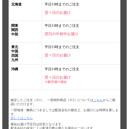
北海道
平日11時までのご注文
翌々日のお届け
関東
平日11時までのご注文
関西
翌日の午前中お届け
中部
東北
平日11時までのご注文
中国
翌々日のお届け
四国
九州
沖縄
平日11時までのご注文
翌々日のお届け
※航空便の場合
確定したご注文（※1）、一部例外商品（※2）については
こちら
からご確
認いただけます。
一部地域・離島につきましては配送会社の都合上、お届けにお時間を要しま
す。
詳しくはこちら
最短お届け予定日は目安となります。
配送会社の状況により配達日数が異なる場合がございます。