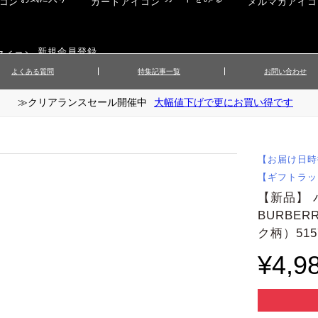
新規会員登録
よくある質問
特集記事一覧
お問い合わせ
≫クリアランスセール開催中
大幅値下げで更にお買い得です
ップス
▲メンズニット
▲メ
イ
▲財布・キーケース
ーツ
▲レディースコート
▲レデ
ックス
▲靴／シューズ
スカート
▲レディースボトムス
▲レデ
【お届け日時
ローブ
▲文具
【ギフトラッ
【新品】
BURBE
ク柄）515
¥4,9