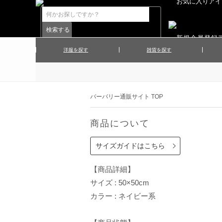
洋服を探す
雑貨を探す
▲メンズコート
▲メンズト
▲ハンカチ
▲ネクタ
▲メンズショーツ
▲メンズス
バーバリー通販サイト TOP
▲アクセサリー
▲靴下・ソ
▲レディースワンピース
▲レディース
商品について
▲マフラー／ストール
▲手袋／グ
▲その他
サイズガイドはこちら
【商品詳細】
サイズ : 50×50cm
カラー : ネイビー系