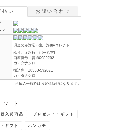
支払い
お問い合わせ
済
ード
現金のみ対応 / 佐川急便eコレクト
ゆうちょ銀行 〇三八支店
口座番号 普通0059262
カ）タナクロ
振込先 10360-592621
カ）タナクロ
※振込手数料はお客様負担になります。
ーワード
最新入荷商品
プレゼント・ギフト
ト・ギフト
ハンカチ