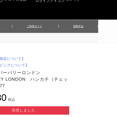
ご利用ガイド
買取申込
ンズジャケット
▲メンズパンツ
▲ベルト
▲バッグ
ィーストップス
▲レディースニット
▲帽子
▲キッズ／ベビー
ィースジャケット
▲レディースセットアップ
指定について】
▲傘／日傘
▲ぬいぐるみ
ピングについて】
 バーバリーロンドン
RRY LONDON ハンカチ（チェッ
77
80
税込
完売しました