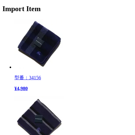
Import Item
型番：34156
¥
4,980