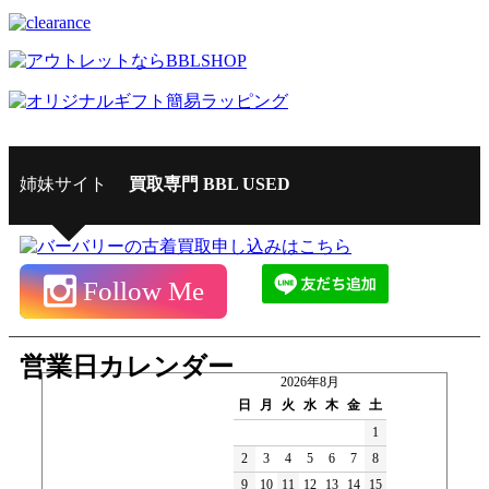
姉妹サイト
買取専門 BBL USED
Follow Me
営業日カレンダー
2026年8月
日
月
火
水
木
金
土
1
2
3
4
5
6
7
8
9
10
11
12
13
14
15