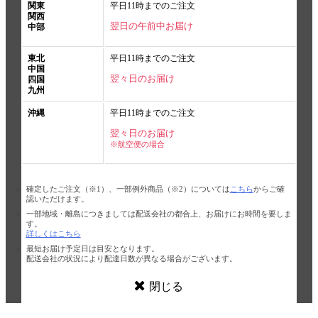
関東
平日11時までのご注文
関西
翌日の午前中お届け
中部
東北
平日11時までのご注文
中国
翌々日のお届け
四国
九州
沖縄
平日11時までのご注文
翌々日のお届け
※航空便の場合
確定したご注文（※1）、一部例外商品（※2）については
こちら
からご確
認いただけます。
一部地域・離島につきましては配送会社の都合上、お届けにお時間を要しま
す。
詳しくはこちら
最短お届け予定日は目安となります。
配送会社の状況により配達日数が異なる場合がございます。
閉じる