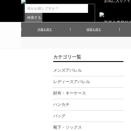
洋服を探す
雑貨を探す
▲メンズコート
▲メンズト
▲ハンカチ
▲ネクタ
▲メンズショーツ
▲メンズス
カテゴリ一覧
▲アクセサリー
▲靴下・ソ
▲レディースワンピース
▲レディース
メンズアパレル
▲マフラー／ストール
▲手袋／グ
レディースアパレル
▲その他
財布・キーケース
ハンカチ
バッグ
靴下・ソックス