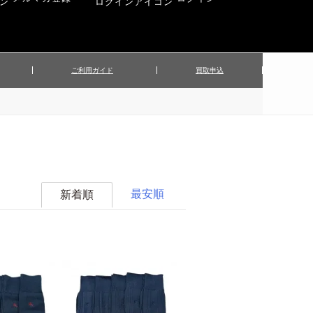
ご利用ガイド
買取申込
ンズジャケット
▲メンズパンツ
▲ベルト
▲バッグ
ィーストップス
▲レディースニット
▲帽子
▲キッズ／ベビー
ィースジャケット
▲レディースセットアップ
▲傘／日傘
▲ぬいぐるみ
最安順
新着順