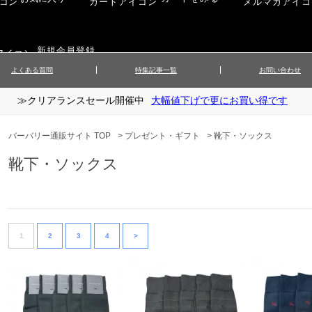
新規会員登録
よくある質問
特集記事一覧
お問い合わせ
≫クリアランスセール開催中
大幅値下げで更にお買い得です
ップス
▲メンズニット
▲メ
イ
▲財布・キーケース
ーツ
▲レディースコート
▲レデ
バーバリー通販サイト TOP
>
プレゼント・ギフト
>
靴下・ソックス
ックス
▲靴／シューズ
スカート
▲レディースボトムス
▲レデ
靴下・ソックス
ローブ
▲文具
1
2
3
4
>