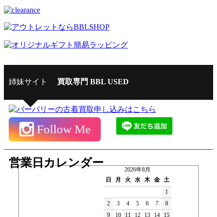
姉妹サイト
買取専門 BBL USED
Follow Me
営業日カレンダー
2026年8月
日
月
火
水
木
金
土
1
2
3
4
5
6
7
8
9
10
11
12
13
14
15