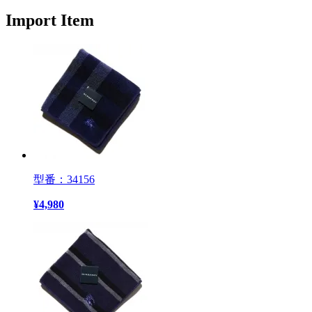
Import Item
型番：34156
¥
4,980