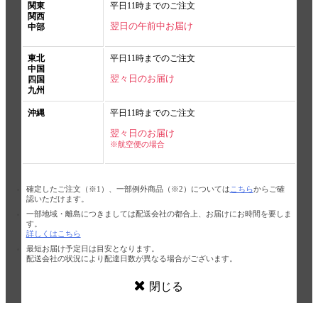
関東
平日11時までのご注文
関西
翌日の午前中お届け
中部
東北
平日11時までのご注文
中国
翌々日のお届け
四国
九州
沖縄
平日11時までのご注文
翌々日のお届け
※航空便の場合
確定したご注文（※1）、一部例外商品（※2）については
こちら
からご確
認いただけます。
一部地域・離島につきましては配送会社の都合上、お届けにお時間を要しま
す。
詳しくはこちら
最短お届け予定日は目安となります。
配送会社の状況により配達日数が異なる場合がございます。
閉じる