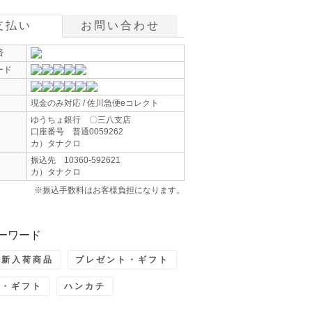
支払い
お問い合わせ
済
ード
現金のみ対応 / 佐川急便eコレクト
ゆうちょ銀行 〇三八支店
口座番号 普通0059262
カ）タナクロ
振込先 10360-592621
カ）タナクロ
※振込手数料はお客様負担になります。
ーワード
最新入荷商品
プレゼント・ギフト
ト・ギフト
ハンカチ