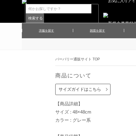
洋服を探す
雑貨を探す
▲メンズコート
▲メンズト
▲ハンカチ
▲ネクタ
▲メンズショーツ
▲メンズス
バーバリー通販サイト TOP
▲アクセサリー
▲靴下・ソ
▲レディースワンピース
▲レディース
商品について
▲マフラー／ストール
▲手袋／グ
▲その他
サイズガイドはこちら
【商品詳細】
サイズ : 48×48cm
カラー : グレー系