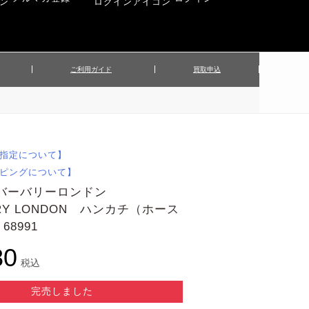
ご利用ガイド
買取申込
ンズジャケット
▲メンズパンツ
▲ベルト
▲バッグ
ィーストップス
▲レディースニット
▲帽子
▲キッズ／ベビー
ィースジャケット
▲レディースセットアップ
指定について】
▲傘／日傘
▲ぬいぐるみ
ピングについて】
 バーバリーロンドン
RRY LONDON ハンカチ（ホース
8991
80
税込
完売しました