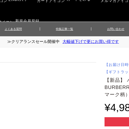
新規会員登録
よくある質問
特集記事一覧
お問い合わせ
≫クリアランスセール開催中
大幅値下げで更にお買い得です
ップス
▲メンズニット
▲メ
イ
▲財布・キーケース
ーツ
▲レディースコート
▲レデ
ックス
▲靴／シューズ
スカート
▲レディースボトムス
▲レデ
【お届け日時
ローブ
▲文具
【ギフトラッ
【新品】
BURBE
マーク柄）6
¥4,9