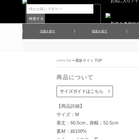
洋服を探す
雑貨を探す
▲メンズコート
▲メンズト
▲ハンカチ
▲ネクタ
▲メンズショーツ
▲メンズス
バーバリー通販サイト TOP
▲アクセサリー
▲靴下・ソ
▲レディースワンピース
▲レディース
商品について
▲マフラー／ストール
▲手袋／グ
▲その他
サイズガイドはこちら
【商品詳細】
サイズ：M
着丈：60.5cm , 身幅：52.5cm
素材：綿100%