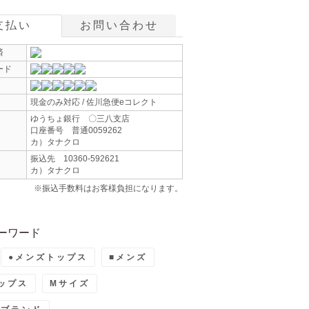
支払い
お問い合わせ
済
ード
現金のみ対応 / 佐川急便eコレクト
ゆうちょ銀行 〇三八支店
口座番号 普通0059262
カ）タナクロ
振込先 10360-592621
カ）タナクロ
※振込手数料はお客様負担になります。
ーワード
●メンズトップス
■メンズ
ップス
Mサイズ