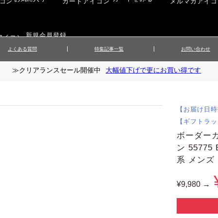
新規会員登録
よくある質問
特集記事一覧
お問い合わせ
≫クリアランスセール開催中
大幅値下げで更にお買い得です
ップス
▲メンズニット
▲メ
イ
▲財布・キーケース
ーツ
▲レディースコート
▲レデ
ックス
▲靴／シューズ
スカート
▲レディースボトムス
▲レデ
【お届け日時
ローブ
▲文具
【ギフトラッ
ボーダーカ
ン 5577
系 メンズ 
¥9,980 →