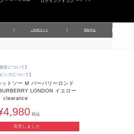
ご利用ガイド
買取申込
ンズジャケット
▲メンズパンツ
▲ベルト
▲バッグ
ィーストップス
▲レディースニット
▲帽子
▲キッズ／ベビー
ィースジャケット
▲レディースセットアップ
指定について】
▲傘／日傘
▲ぬいぐるみ
ピングについて】
ットソー M バーバリーロンド
5 BURBERRY LONDON イエロー
clearance
¥4,980
税込
完売しました