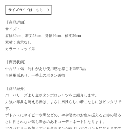
サイズガイドはこちら
【商品詳細】
サイズ：-
肩幅39cm、着丈58cm、身幅46cm、袖丈56cm
素材：表示なし
カラー：レッド系
【商品状態】
中古品：傷、汚れがあり使用感を感じるUSED品
※使用感あり、一番上のボタン破損
【商品紹介】
バーバリーズより金ボタンポロシャツをご紹介します。
力強い印象を与える赤は、まさに男性らしい着こなしにはピッタリで
す。
ボトムスにネイビーや黒などの、やや暗めのお色を据えると赤の明る
さに押されない落ち着きのあるコーディネートになります。
アクセサリーを加えずとも金ボタンが程よいアクセントになりますの