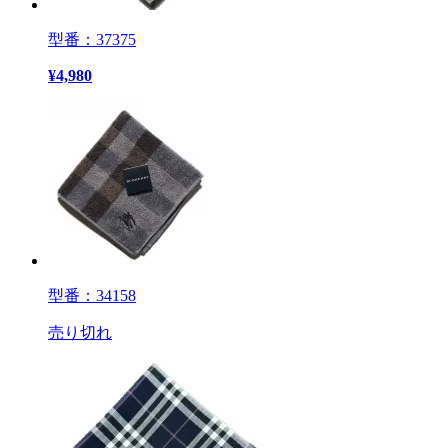
型番：37375
¥
4,980
型番：34158
売り切れ