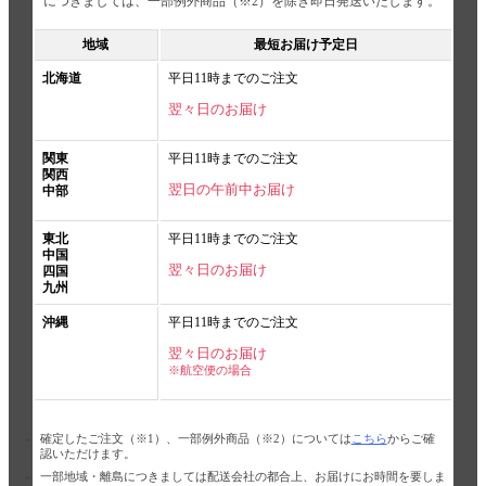
につきましては、一部例外商品（※2）を除き即日発送いたします。
地域
最短お届け予定日
北海道
平日11時までのご注文
翌々日のお届け
関東
平日11時までのご注文
関西
翌日の午前中お届け
中部
東北
平日11時までのご注文
中国
翌々日のお届け
四国
九州
沖縄
平日11時までのご注文
翌々日のお届け
※航空便の場合
確定したご注文（※1）、一部例外商品（※2）については
こちら
からご確
認いただけます。
一部地域・離島につきましては配送会社の都合上、お届けにお時間を要しま