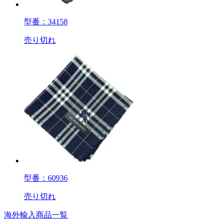
型番：34158
売り切れ
型番：60936
売り切れ
海外輸入商品一覧