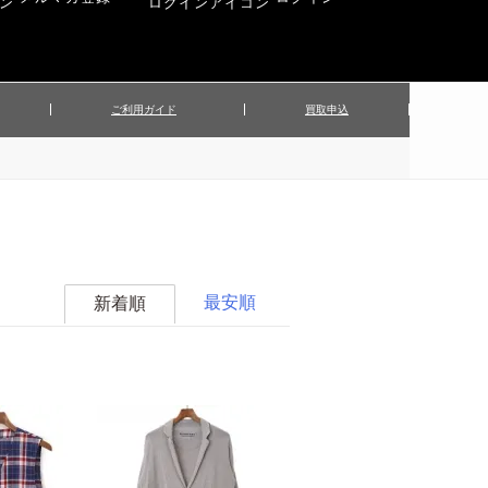
ご利用ガイド
買取申込
ンズジャケット
▲メンズパンツ
▲ベルト
▲バッグ
ィーストップス
▲レディースニット
▲帽子
▲キッズ／ベビー
ィースジャケット
▲レディースセットアップ
▲傘／日傘
▲ぬいぐるみ
最安順
新着順