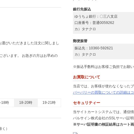
銀行先振込
ルジャンルの商材の宅配買取専門サービスも行っております。こちらはブランド品や、時計、貴金属宝
ゆうちょ銀行：〇三八支店
配買取キットに詰めて送り返すだけの便利なサービスです。ぜひ
宅配買取専門『ウレル』
も合わせ
口座番号：普通0059262
カ）タナクロ
イトもご紹介いたします。バッテリーやハンドツール、工具箱などを積極的に買取させていただく
工具男子』をご活用いただけますと幸いです。壊れた工具も、汚れた電動工具も買取対象でござい
郵便振替
をお選びいただきました注文に関しまし
振込先：10360-592621
カ）タナクロ
ございます。 お急ぎの方はお早めの
※振込手数料はお客様ご負担でお願い
お買取について
当店では、お客様が使わなくなったブ
バーバリーの買取についての詳細はコ
6-18時
18-20時
19-21時
セキュリティー
当サイトカートシステムでは、通信情
バルサイン株式会社のSSLサーバ証
※サーバ証明書の検証結果はカート画
除く）