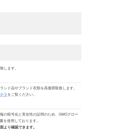
石だけにとどまらず、カメラやスポーツ用品なども買取を
てよろしくお願い致します。
サービスです。
埼玉で電動工具の買取・売却
をお考えの職
ます。
致します。
ランド品やブランド衣類を高価買取致します。
チラ
をご覧ください。
報の暗号化と実在性の証明のため、GMOグロー
明書を使用しております。
面より確認できます。