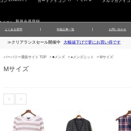
新規会員登録
よくある質問
特集記事一覧
お問い合わせ
≫クリアランスセール開催中
大幅値下げで更にお買い得です
ップス
▲メンズニット
▲メ
イ
▲財布・キーケース
ーツ
▲レディースコート
▲レデ
バーバリー通販サイト TOP
>
■メンズ
>
●メンズニット
>
Mサイズ
ックス
▲靴／シューズ
スカート
▲レディースボトムス
▲レデ
Mサイズ
ローブ
▲文具
1
>