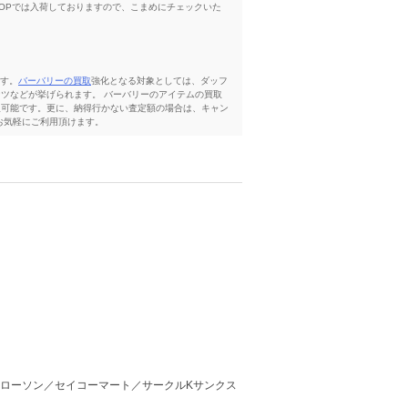
HOPでは入荷しておりますので、こまめにチェックいた
ます。
バーバリーの買取
強化となる対象としては、ダッフ
ツなどが挙げられます。 バーバリーのアイテムの買取
取可能です。更に、納得行かない査定額の場合は、キャン
お気軽にご利用頂けます。
ジャケット、トップスとボトムス、バッグやネクタイ、財
ディースコート、トップスやワンピース、スカートやボ
す。
ブルーレーベル・クレストブリッジ
ブラックレーベ
ーバリーの中でも最古のブランドです。BURBERRYのイ
ったそうです。 その中でも、最も注目度と人気が高い
が清潔な印象を与え、とても好感が持てます。
ブランドはないと言えるでしょう。
イトとして運営しております。こちらのサービスでは出張
ローソン／セイコーマート／サークルKサンクス
ウトドア用品の買取専門店のマウンテンシティ
へお任せく