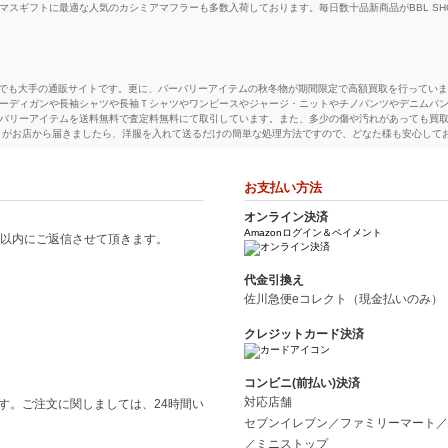
マスギフトに最適な人気のカシミアマフラーも多数入荷しております。毎日数十品新商品がBBL S
の中でも大手の通販サイトです。更に、バーバリーアイテムの秋冬物が期間限定で高額買取を行ってい
ーディガンや長袖シャツや長袖Ｔシャツやワンピースやジャージ・ニットやチノパンツやデニムパン
バリーアイテムを送料無料で査定料無料にて取引しています。また、多少の傷や汚れがあっても買
トがお店から届きましたら、洋服を入れて送るだけの簡単な処理方法ですので、どなた様も安心して
富
お支払い方法
とクレストブリッジブルーレーベルを取り扱っています。メンズのブラックレーベルの方は、コートや
、マフラーやストールなどを取り揃えています。 レディースのブルーレーベルのアイテムには、レ
オンライン決済
などが挙げられます。アイテムによっては、割安な価格で手に入るのがBBLSHOPの大きな魅力で
Amazonログイン＆ペイメント
間以内にご返信させて頂きます。
代金引換え
ンドについて
佐川急便eコレクト（現金払いのみ）
とは、本家であるBURBERRYのブラックレーベルなどと分けるための名称です。バーバリーロンドンは、バ
ンチコートは、バーバリーロンドンの代表格とするアイテムとされ、昔は王室の御用達アイテムだだ
クレジットカード決済
はベージュ色であしらわれている無地のデザインは、どのような洋服でも幅広くフィットする感じ
ブリットなどがありますが、価格的に高級感があり人気が高いアイテムは、バーバリーロンドンに勝る
コンビニ(前払い)決済
対応店舗
す。ご注文に関しましては、24時間い
ロでは、登山用品やキャンプ、アウトドア用品の専門買取サービス『マウンテンシティ』も姉妹サ
セブンイレブン／ファミリーマート／
使い頂いております。登山、キャンプ、アウトドア用品で不要なものがございましたらぜひ
登山ア
／ミニストップ