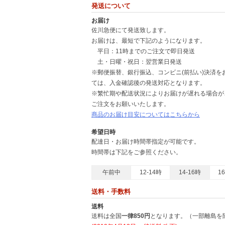
ださい。
発送について
お届け
また、BBLSHOPを運営しているタナクロではオー
佐川急便にて発送致します。
行っております。自宅にいて簡単申し込みが完了し、宅
お届けは、最短で下記のようになります。
平日：11時までのご注文で即日発送
さらに２０１７年にスタートした電動工具などの買取サ
土・日曜・祝日：翌営業日発送
人さんがいらっしゃいましたら是非、電動工具の買取『
※郵便振替、銀行振込、コンビニ(前払い)決済
ては、入金確認後の発送対応となります。
※繁忙期や配送状況によりお届けが遅れる場合が
ご注文をお願いいたします。
商品のお届け目安についてはこちらから
希望日時
配達日・お届け時間帯指定が可能です。
時間帯は下記をご参照ください。
午前中
12-14時
14-16時
1
送料・手数料
送料
送料は全国
一律850円
となります。（一部離島を