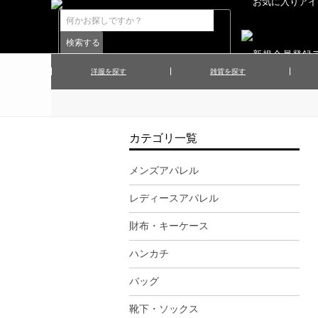
洋服を探す
雑貨を探す
▲メンズコート
▲メンズト
▲ハンカチ
▲ネクタ
▲メンズショーツ
▲メンズス
カテゴリ一覧
▲アクセサリー
▲靴下・ソ
▲レディースワンピース
▲レディース
メンズアパレル
▲マフラー／ストール
▲手袋／グ
レディースアパレル
▲その他
財布・キーケース
ハンカチ
バッグ
靴下・ソックス