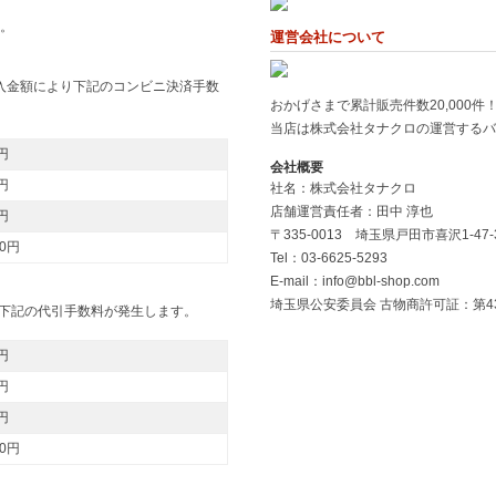
。
運営会社について
購入金額により下記のコンビニ決済手数
おかげさまで累計販売件数20,000件！
当店は株式会社タナクロの運営するバ
円
会社概要
円
社名：株式会社タナクロ
店舗運営責任者：田中 淳也
円
〒335-0013 埼玉県戸田市喜沢1-47-
60円
Tel：03-6625-5293
E-mail：info@bbl-shop.com
埼玉県公安委員会 古物商許可証：第4310
下記の代引手数料が発生します。
円
円
円
60円