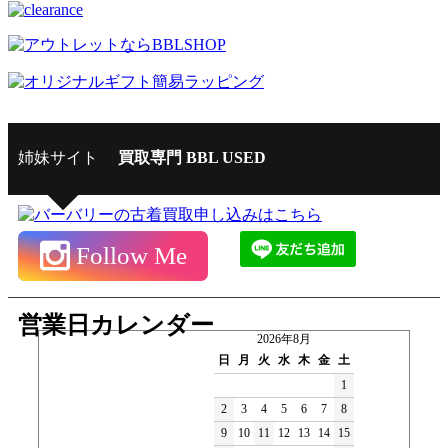
姉妹サイト
買取専門 BBL USED
Follow Me
営業日カレンダー
2026年8月
日
月
火
水
木
金
土
1
2
3
4
5
6
7
8
9
10
11
12
13
14
15