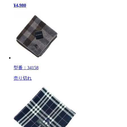
¥
4,980
型番：34158
売り切れ