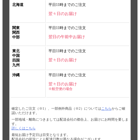
北海道
平日11時までのご注文
翌々日のお届け
関東
平日11時までのご注文
関西
翌日の午前中お届け
中部
東北
平日11時までのご注文
中国
翌々日のお届け
四国
九州
沖縄
平日11時までのご注文
翌々日のお届け
※航空便の場合
確定したご注文（※1）、一部例外商品（※2）については
こちら
からご確
認いただけます。
一部地域・離島につきましては配送会社の都合上、お届けにお時間を要しま
す。
詳しくはこちら
最短お届け予定日は目安となります。
配送会社の状況により配達日数が異なる場合がございます。