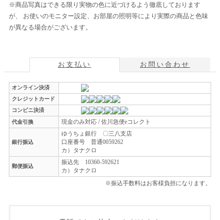
※商品写真はできる限り実物の色に近づけるよう徹底しております
が、 お使いのモニター設定、お部屋の照明等により実際の商品と色味
が異なる場合がございます。
お支払い
お問い合わせ
オンライン決済
クレジットカード
コンビニ決済
現金のみ対応 / 佐川急便eコレクト
代金引換
ゆうちょ銀行 〇三八支店
口座番号 普通0059262
銀行振込
カ）タナクロ
振込先 10360-592621
郵便振込
カ）タナクロ
※振込手数料はお客様負担になります。