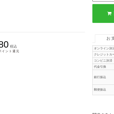
お
80
税込
オンライン決
0ポイント還元
クレジットカ
コンビニ決済
代金引換
銀行振込
郵便振込