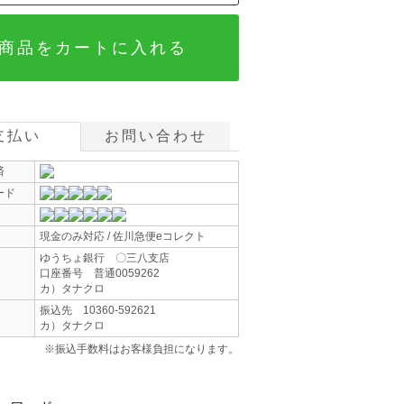
商品をカートに入れる
支払い
お問い合わせ
済
ード
現金のみ対応 / 佐川急便eコレクト
ゆうちょ銀行 〇三八支店
口座番号 普通0059262
カ）タナクロ
振込先 10360-592621
カ）タナクロ
※振込手数料はお客様負担になります。