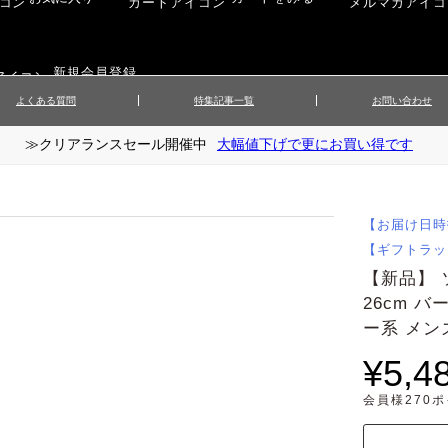
新規会員登録
よくある質問
特集記事一覧
お問い合わせ
≫クリアランスセール開催中
大幅値下げで更にお買い得です
ップス
▲メンズニット
▲メ
イ
▲財布・キーケース
ーツ
▲レディースコート
▲レデ
ックス
▲靴／シューズ
スカート
▲レディースボトムス
▲レデ
【お届け日時
ローブ
▲文具
【ギフトラッ
【新品】 
26cm バ
ー系 メ
¥5,4
会員様270