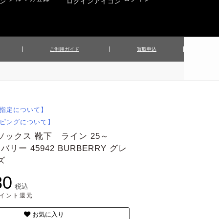
ご利用ガイド
買取申込
ンズジャケット
▲メンズパンツ
▲ベルト
▲バッグ
ィーストップス
▲レディースニット
▲帽子
▲キッズ／ベビー
ィースジャケット
▲レディースセットアップ
指定について】
▲傘／日傘
▲ぬいぐるみ
ピングについて】
ソックス 靴下 ライン 25～
ーバリー 45942 BURBERRY グレ
ンズ
80
税込
ポイント還元
お気に入り