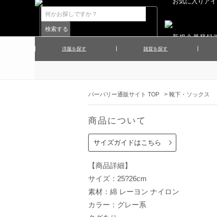
洋服を探す
雑貨を探す
▲メンズコート
▲メンズト
▲ハンカチ
▲ネクタ
▲メンズショーツ
▲メンズス
バーバリー通販サイト TOP
>
靴下・ソックス
▲アクセサリー
▲靴下・ソ
▲レディースワンピース
▲レディース
商品について
▲マフラー／ストール
▲手袋／グ
▲その他
サイズガイドはこちら
【商品詳細】
サイズ：25?26cm
素材：綿 レーヨン ナイロン
カラー：グレー系