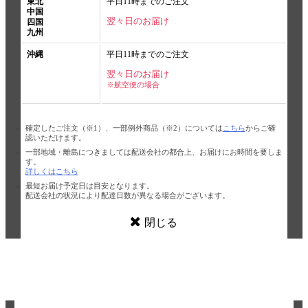
東北
平日11時までのご注文
中国
翌々日のお届け
四国
九州
沖縄
平日11時までのご注文
翌々日のお届け
※航空便の場合
確定したご注文（※1）、一部例外商品（※2）については
こちら
からご確
認いただけます。
一部地域・離島につきましては配送会社の都合上、お届けにお時間を要しま
す。
詳しくはこちら
最短お届け予定日は目安となります。
配送会社の状況により配達日数が異なる場合がございます。
閉じる