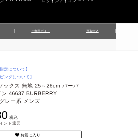
ご利用ガイド
買取申込
ンズジャケット
▲メンズパンツ
▲ベルト
▲バッグ
ィーストップス
▲レディースニット
▲帽子
▲キッズ／ベビー
ィースジャケット
▲レディースセットアップ
指定について】
▲傘／日傘
▲ぬいぐるみ
ピングについて】
ソックス 無地 25～26cm バーバ
 46637 BURBERRY
N グレー系 メンズ
80
税込
ポイント還元
お気に入り