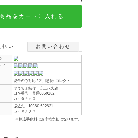
商品をカートに入れる
支払い
お問い合わせ
済
ード
現金のみ対応 / 佐川急便eコレクト
ゆうちょ銀行 〇三八支店
口座番号 普通0059262
カ）タナクロ
振込先 10360-592621
カ）タナクロ
※振込手数料はお客様負担になります。