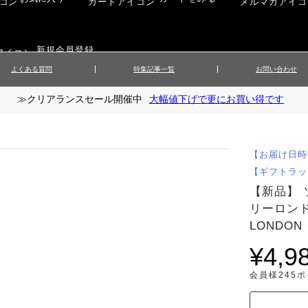
新規会員登録
よくある質問
特集記事一覧
お問い合わせ
≫クリアランスセール開催中
大幅値下げで更にお買い得です
ップス
▲メンズニット
▲メ
イ
▲財布・キーケース
ーツ
▲レディースコート
▲レデ
ックス
▲靴／シューズ
スカート
▲レディースボトムス
▲レデ
【お届け日時
ローブ
▲文具
【ギフトラッ
【新品】 
リーロンドン
LONDO
¥4,9
会員様245