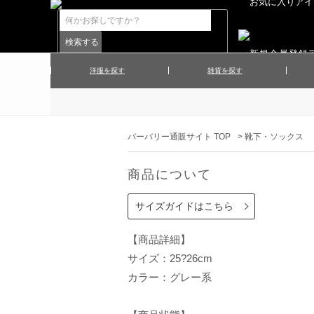
洋服を探す
雑貨を探す
▲メンズコート
▲メンズト
▲ハンカチ
▲ネクタ
▲メンズショーツ
▲メンズス
バーバリー通販サイト TOP
>
靴下・ソックス
▲アクセサリー
▲靴下・ソ
▲レディースワンピース
▲レディース
商品について
▲マフラー／ストール
▲手袋／グ
▲その他
サイズガイドはこちら
【商品詳細】
サイズ：25?26cm
カラー：グレー系