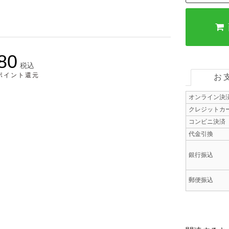
80
税込
5ポイント還元
お
オンライン決
クレジットカ
コンビニ決済
代金引換
銀行振込
郵便振込