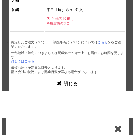
九州
沖縄
平日11時までのご注文
翌々日のお届け
※航空便の場合
確定したご注文（※1）、一部例外商品（※2）については
こちら
からご確
認いただけます。
一部地域・離島につきましては配送会社の都合上、お届けにお時間を要しま
す。
詳しくはこちら
最短お届け予定日は目安となります。
配送会社の状況により配達日数が異なる場合がございます。
閉じる