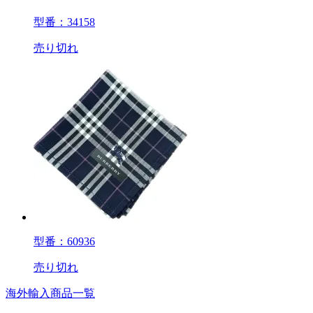
型番：34158
売り切れ
型番：60936
売り切れ
海外輸入商品一覧