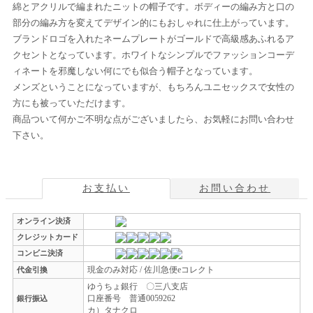
綿とアクリルで編まれたニットの帽子です。ボディーの編み方と口の
部分の編み方を変えてデザイン的にもおしゃれに仕上がっています。
ブランドロゴを入れたネームプレートがゴールドで高級感あふれるア
クセントとなっています。ホワイトなシンプルでファッションコーデ
ィネートを邪魔しない何にでも似合う帽子となっています。
メンズということになっていますが、もちろんユニセックスで女性の
方にも被っていただけます。
商品ついて何かご不明な点がございましたら、お気軽にお問い合わせ
下さい。
お支払い
お問い合わせ
オンライン決済
クレジットカード
コンビニ決済
現金のみ対応 / 佐川急便eコレクト
代金引換
ゆうちょ銀行 〇三八支店
口座番号 普通0059262
銀行振込
カ）タナクロ