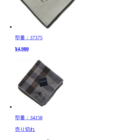
型番：37375
¥
4,980
型番：34158
売り切れ