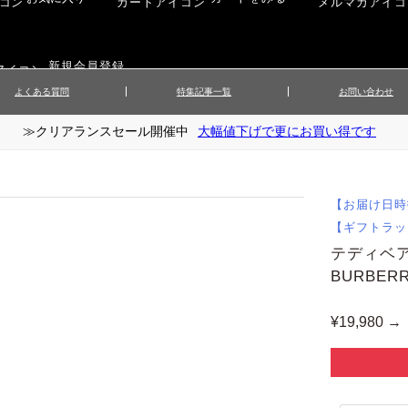
新規会員登録
よくある質問
特集記事一覧
お問い合わせ
≫クリアランスセール開催中
大幅値下げで更にお買い得です
ップス
▲メンズニット
▲メ
イ
▲財布・キーケース
ーツ
▲レディースコート
▲レデ
ックス
▲靴／シューズ
スカート
▲レディースボトムス
▲レデ
【お届け日時
ローブ
▲文具
【ギフトラッ
テディベ
BURBER
¥19,980 →