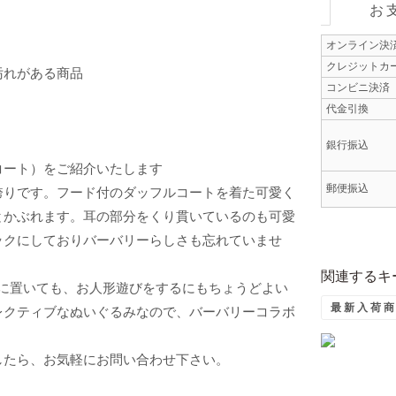
お
オンライン決
クレジットカ
汚れがある商品
コンビニ決済
代金引換
銀行振込
コート）をご紹介いたします
郵便振込
誇りです。フード付のダッフルコートを着た可愛く
とかぶれます。耳の部分をくり貫いているのも可愛
ックにしておりバーバリーらしさも忘れていませ
関連するキ
ルに置いても、お人形遊びをするにもちょうどよい
最新入荷
レクティブなぬいぐるみなので、バーバリーコラボ
したら、お気軽にお問い合わせ下さい。