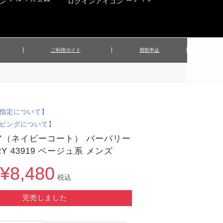
ご利用ガイド
買取申込
ンズジャケット
▲メンズパンツ
▲ベルト
▲バッグ
ィーストップス
▲レディースニット
▲帽子
▲キッズ／ベビー
ィースジャケット
▲レディースセットアップ
指定について】
▲傘／日傘
▲ぬいぐるみ
ピングについて】
ア（ネイビーコート） バーバリー
RY 43919 ベージュ系 メンズ
¥8,480
税込
完売しました