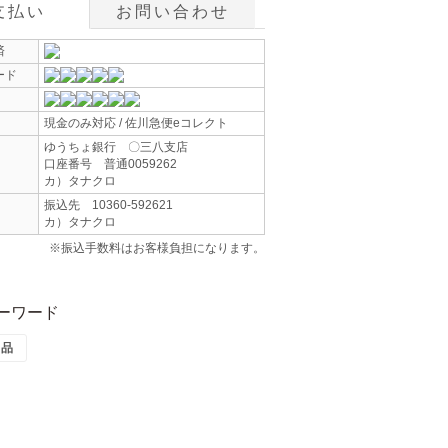
支払い
お問い合わせ
済
ード
現金のみ対応 / 佐川急便eコレクト
ゆうちょ銀行 〇三八支店
口座番号 普通0059262
カ）タナクロ
振込先 10360-592621
カ）タナクロ
※振込手数料はお客様負担になります。
ーワード
商品