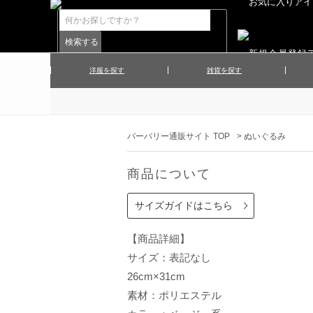
洋服を探す
雑貨を探す
▲メンズコート
▲メンズト
▲ハンカチ
▲ネクタ
▲メンズショーツ
▲メンズス
バーバリー通販サイト TOP
>
ぬいぐるみ
▲アクセサリー
▲靴下・ソ
▲レディースワンピース
▲レディース
商品について
▲マフラー／ストール
▲手袋／グ
▲その他
サイズガイドはこちら
【商品詳細】
サイズ：表記なし
26cm×31cm
素材：ポリエステル