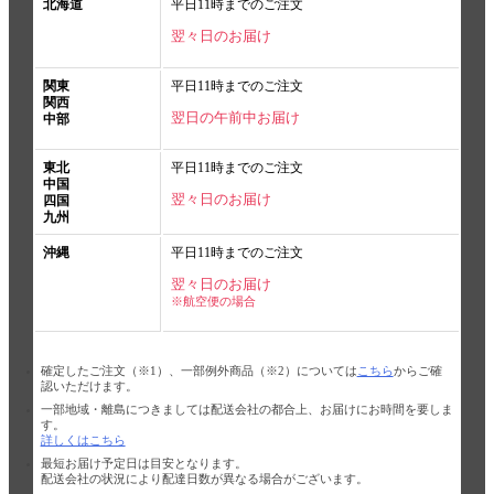
北海道
平日11時までのご注文
翌々日のお届け
関東
平日11時までのご注文
関西
翌日の午前中お届け
中部
東北
平日11時までのご注文
中国
翌々日のお届け
四国
九州
沖縄
平日11時までのご注文
翌々日のお届け
※航空便の場合
確定したご注文（※1）、一部例外商品（※2）については
こちら
からご確
認いただけます。
一部地域・離島につきましては配送会社の都合上、お届けにお時間を要しま
す。
詳しくはこちら
最短お届け予定日は目安となります。
配送会社の状況により配達日数が異なる場合がございます。