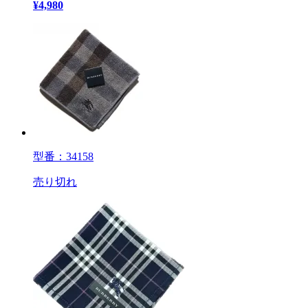
¥
4,980
型番：34158
売り切れ