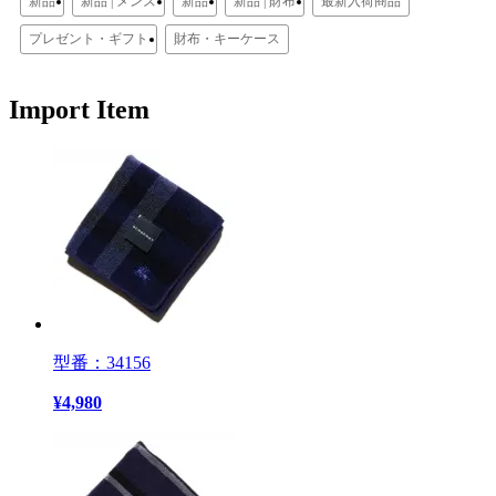
新品
新品 | メンズ
新品
新品 | 財布
最新入荷商品
プレゼント・ギフト
財布・キーケース
Import Item
型番：34156
¥
4,980