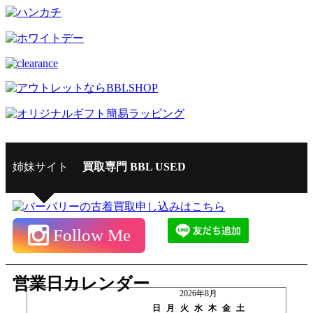
姉妹サイト
買取専門 BBL USED
Follow Me
営業日カレンダー
2026年8月
日
月
火
水
木
金
土