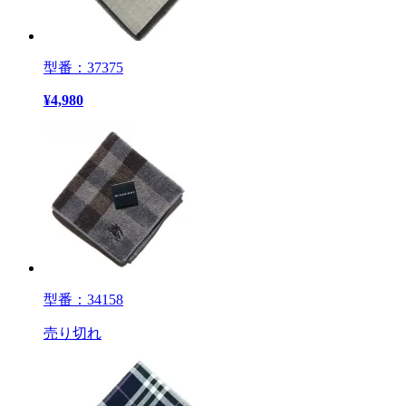
型番：37375
¥
4,980
型番：34158
売り切れ