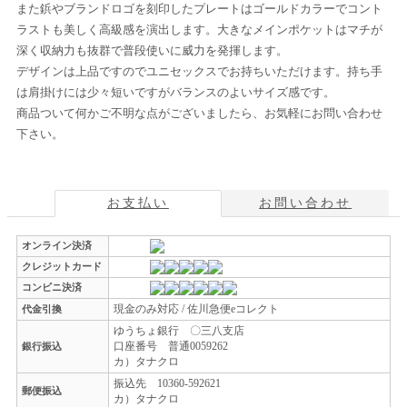
また鋲やブランドロゴを刻印したプレートはゴールドカラーでコント
ラストも美しく高級感を演出します。大きなメインポケットはマチが
深く収納力も抜群で普段使いに威力を発揮します。
デザインは上品ですのでユニセックスでお持ちいただけます。持ち手
は肩掛けには少々短いですがバランスのよいサイズ感です。
商品ついて何かご不明な点がございましたら、お気軽にお問い合わせ
下さい。
お支払い
お問い合わせ
オンライン決済
クレジットカード
コンビニ決済
現金のみ対応 / 佐川急便eコレクト
代金引換
ゆうちょ銀行 〇三八支店
口座番号 普通0059262
銀行振込
カ）タナクロ
振込先 10360-592621
郵便振込
カ）タナクロ