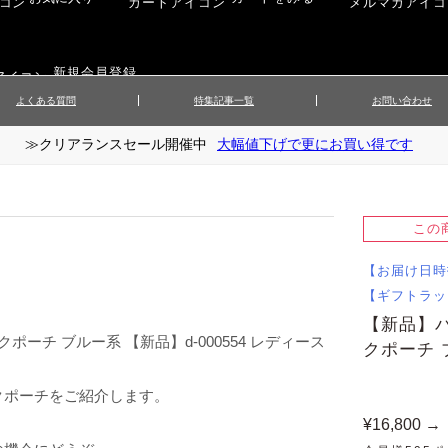
新規会員登録
よくある質問
特集記事一覧
お問い合わせ
≫クリアランスセール開催中
大幅値下げで更にお買い得です
ップス
▲メンズニット
▲メ
イ
▲財布・キーケース
ーツ
▲レディースコート
▲レデ
ックス
▲靴／シューズ
スカート
▲レディースボトムス
▲レデ
この
ローブ
▲文具
【お届け日時
【ギフトラッ
【新品】
ーチ ブルー系 【新品】d-000554 レディース
クポーチ 
クポーチをご紹介します。
¥16,800 →