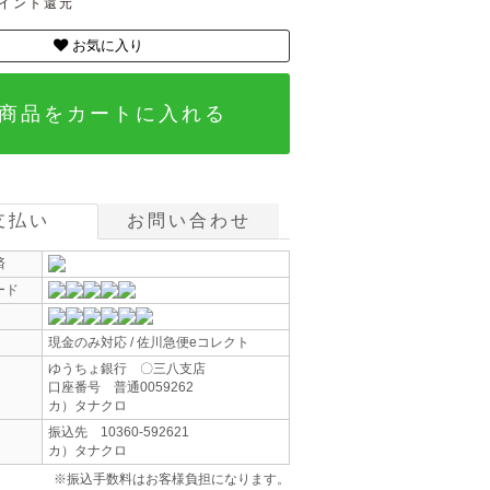
ポイント還元
お気に入り
商品をカートに入れる
支払い
お問い合わせ
済
ード
現金のみ対応 / 佐川急便eコレクト
ゆうちょ銀行 〇三八支店
口座番号 普通0059262
カ）タナクロ
振込先 10360-592621
カ）タナクロ
※振込手数料はお客様負担になります。