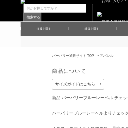
洋服を探す
雑貨を探す
▲メンズコート
▲メンズト
▲ハンカチ
▲ネクタ
▲メンズショーツ
▲メンズス
バーバリー通販サイト TOP
>
アパレル
▲アクセサリー
▲靴下・ソ
▲レディースワンピース
▲レディース
商品について
▲マフラー／ストール
▲手袋／グ
▲その他
サイズガイドはこちら
新品 バーバリーブルーレーベル チェックポ
バーバリーブルーレーベルよりチェッ