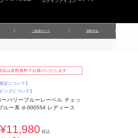
ご利用ガイド
買取申込
ンズジャケット
▲メンズパンツ
▲ベルト
▲バッグ
ィーストップス
▲レディースニット
▲帽子
▲キッズ／ベビー
ィースジャケット
▲レディースセットアップ
商品は送料無料でお届けいたします
▲傘／日傘
▲ぬいぐるみ
指定について】
ピングについて】
バーバリーブルーレーベル チェッ
ブルー系 d-000554 レディース
¥11,980
税込