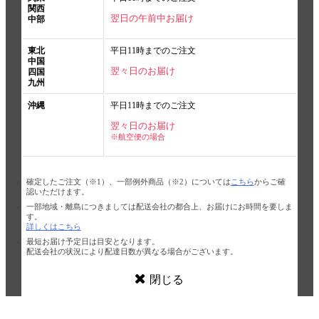
関西
翌日の午前中お届け
中部
東北
平日11時までのご注文
中国
翌々日のお届け
四国
九州
沖縄
平日11時までのご注文
翌々日のお届け
※航空便の場合
確定したご注文（※1）、一部例外商品（※2）については
こちら
からご確
認いただけます。
一部地域・離島につきましては配送会社の都合上、お届けにお時間を要しま
す。
詳しくはこちら
最短お届け予定日は目安となります。
配送会社の状況により配達日数が異なる場合がございます。
閉じる