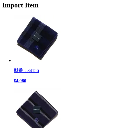
Import Item
型番：34156
¥
4,980