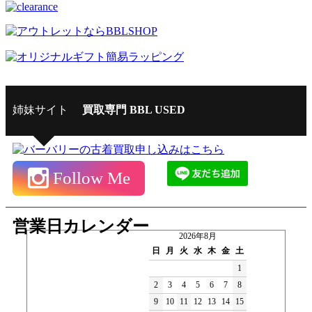
姉妹サイト
買取専門 BBL USED
Follow Me
営業日カレンダー
2026年8月
日
月
火
水
木
金
土
1
2
3
4
5
6
7
8
9
10
11
12
13
14
15