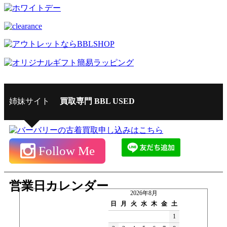
姉妹サイト
買取専門 BBL USED
Follow Me
営業日カレンダー
2026年8月
日
月
火
水
木
金
土
1