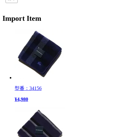
Import Item
型番：34156
¥
4,980