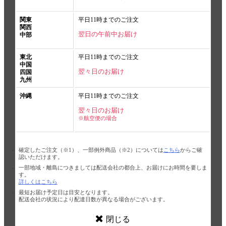
関東
平日11時までのご注文
関西
翌日の午前中お届け
中部
東北
平日11時までのご注文
中国
翌々日のお届け
四国
九州
沖縄
平日11時までのご注文
翌々日のお届け
※航空便の場合
確定したご注文（※1）、一部例外商品（※2）については
こちら
からご確
認いただけます。
一部地域・離島につきましては配送会社の都合上、お届けにお時間を要しま
す。
詳しくはこちら
最短お届け予定日は目安となります。
配送会社の状況により配達日数が異なる場合がございます。
閉じる