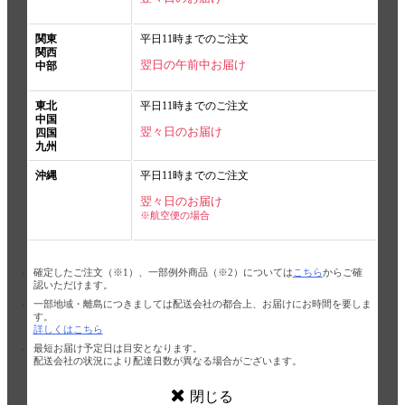
関東
平日11時までのご注文
関西
翌日の午前中お届け
中部
東北
平日11時までのご注文
中国
翌々日のお届け
四国
九州
沖縄
平日11時までのご注文
翌々日のお届け
※航空便の場合
確定したご注文（※1）、一部例外商品（※2）については
こちら
からご確
認いただけます。
一部地域・離島につきましては配送会社の都合上、お届けにお時間を要しま
す。
詳しくはこちら
最短お届け予定日は目安となります。
配送会社の状況により配達日数が異なる場合がございます。
閉じる