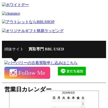
姉妹サイト
買取専門 BBL USED
Follow Me
営業日カレンダー
2026年8月
日
月
火
水
木
金
土
1