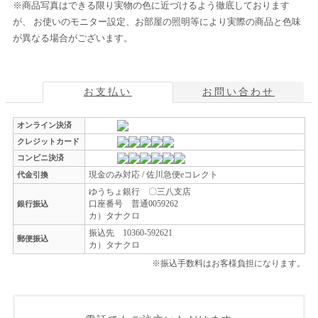
※商品写真はできる限り実物の色に近づけるよう徹底しております
が、 お使いのモニター設定、お部屋の照明等により実際の商品と色味
が異なる場合がございます。
お支払い
お問い合わせ
オンライン決済
クレジットカード
コンビニ決済
現金のみ対応 / 佐川急便eコレクト
代金引換
ゆうちょ銀行 〇三八支店
口座番号 普通0059262
銀行振込
カ）タナクロ
振込先 10360-592621
郵便振込
カ）タナクロ
※振込手数料はお客様負担になります。