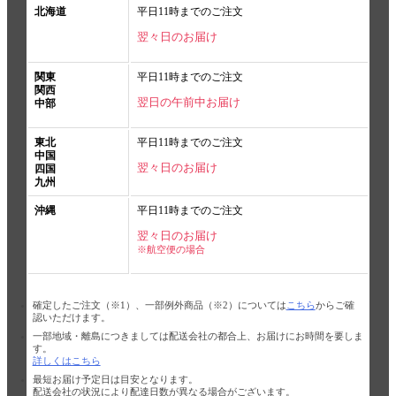
北海道
平日11時までのご注文
翌々日のお届け
関東
平日11時までのご注文
関西
翌日の午前中お届け
中部
東北
平日11時までのご注文
中国
翌々日のお届け
四国
九州
沖縄
平日11時までのご注文
翌々日のお届け
※航空便の場合
確定したご注文（※1）、一部例外商品（※2）については
こちら
からご確
認いただけます。
一部地域・離島につきましては配送会社の都合上、お届けにお時間を要しま
す。
詳しくはこちら
最短お届け予定日は目安となります。
配送会社の状況により配達日数が異なる場合がございます。