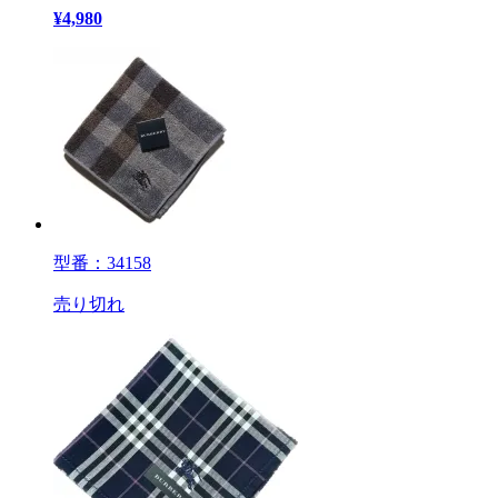
¥
4,980
型番：34158
売り切れ