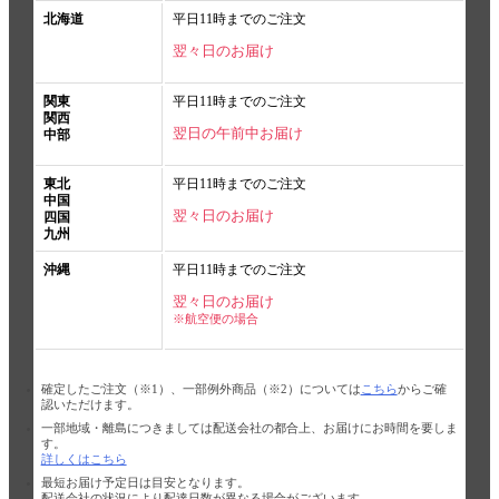
北海道
平日11時までのご注文
翌々日のお届け
関東
平日11時までのご注文
関西
翌日の午前中お届け
中部
東北
平日11時までのご注文
中国
翌々日のお届け
四国
九州
沖縄
平日11時までのご注文
翌々日のお届け
※航空便の場合
確定したご注文（※1）、一部例外商品（※2）については
こちら
からご確
認いただけます。
一部地域・離島につきましては配送会社の都合上、お届けにお時間を要しま
す。
詳しくはこちら
最短お届け予定日は目安となります。
配送会社の状況により配達日数が異なる場合がございます。