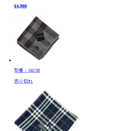
¥
4,980
型番：34158
売り切れ