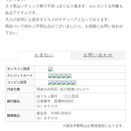
さり気ないチェック柄で子供っぽくなり過ぎず、エレガントな印象も
あるアイテムです。
大人の女性にも是非オススメのテディベアとなっております。
商品ついて何かご不明な点がございましたら、お気軽にお問い合わせ
下さい。
お支払い
お問い合わせ
オンライン決済
クレジットカード
コンビニ決済
現金のみ対応 / 佐川急便eコレクト
代金引換
ゆうちょ銀行 〇三八支店
口座番号 普通0059262
銀行振込
カ）タナクロ
振込先 10360-592621
郵便振込
カ）タナクロ
※振込手数料はお客様負担になります。