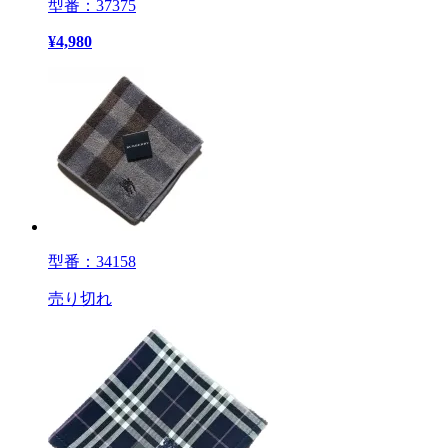
型番：37375
¥
4,980
型番：34158
売り切れ