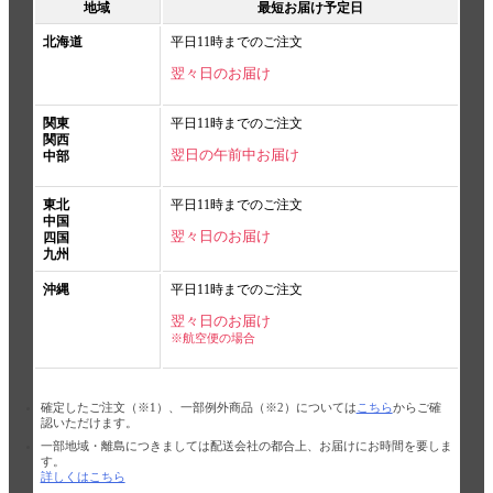
地域
最短お届け予定日
北海道
平日11時までのご注文
翌々日のお届け
関東
平日11時までのご注文
関西
翌日の午前中お届け
中部
東北
平日11時までのご注文
中国
翌々日のお届け
四国
九州
沖縄
平日11時までのご注文
翌々日のお届け
※航空便の場合
確定したご注文（※1）、一部例外商品（※2）については
こちら
からご確
認いただけます。
一部地域・離島につきましては配送会社の都合上、お届けにお時間を要しま
す。
詳しくはこちら