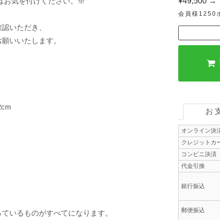
はお気を付けください。※
¥49,500 →
会員様125
確認いただき、
お願いいたします。
cm
お
オンライン決
クレジットカ
コンビニ決済
代金引換
銀行振込
郵便振込
っているものがすべてになります。