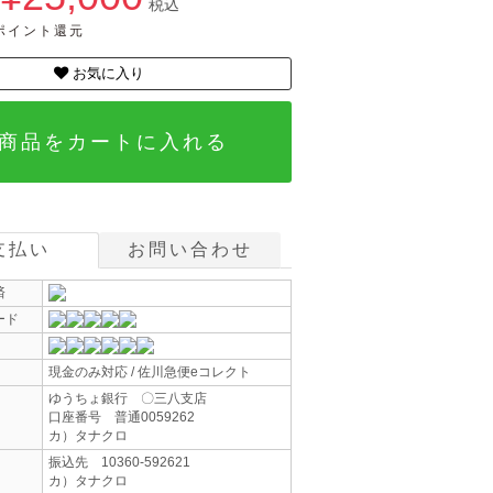
税込
0ポイント還元
お気に入り
商品をカートに入れる
支払い
お問い合わせ
済
ード
現金のみ対応 / 佐川急便eコレクト
ゆうちょ銀行 〇三八支店
口座番号 普通0059262
カ）タナクロ
振込先 10360-592621
カ）タナクロ