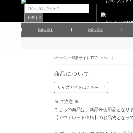
洋服を探す
雑貨を探す
▲メンズコート
▲メンズト
▲ハンカチ
▲ネクタ
▲メンズショーツ
▲メンズス
バーバリー通販サイト TOP
>
ベルト
▲アクセサリー
▲靴下・ソ
▲レディースワンピース
▲レディース
商品について
▲マフラー／ストール
▲手袋／グ
▲その他
サイズガイドはこちら
※ ご注意 ※
こちらの商品は、新品未使用品となり
【アウトレット価格】のお品物となっ