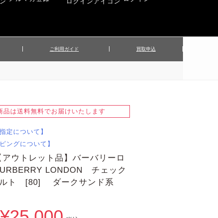
ご利用ガイド
買取申込
ンズジャケット
▲メンズパンツ
▲ベルト
▲バッグ
ィーストップス
▲レディースニット
▲帽子
▲キッズ／ベビー
ィースジャケット
▲レディースセットアップ
商品は送料無料でお届けいたします
▲傘／日傘
▲ぬいぐるみ
指定について】
ピングについて】
【アウトレット品】バーバリーロ
URBERRY LONDON チェック
ルト [80] ダークサンド系
¥25,000