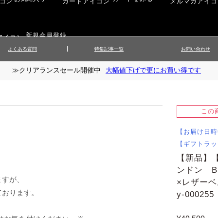
新規会員登録
よくある質問
特集記事一覧
お問い合わせ
≫クリアランスセール開催中
大幅値下げで更にお買い得です
ップス
▲メンズニット
▲メ
イ
▲財布・キーケース
ーツ
▲レディースコート
▲レデ
ックス
▲靴／シューズ
スカート
▲レディースボトムス
▲レデ
この
ローブ
▲文具
【お届け日時
【ギフトラッ
【新品】
ンドン B
ますが、
×レザーベ
ております。
y-000255