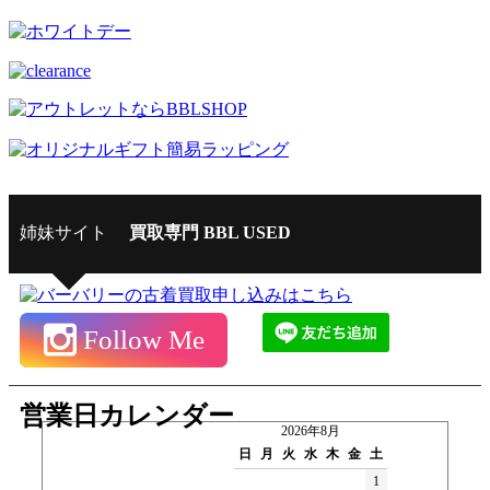
姉妹サイト
買取専門 BBL USED
Follow Me
営業日カレンダー
2026年8月
日
月
火
水
木
金
土
1