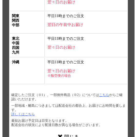
翌々日のお届け
関東
平日11時までのご注文
関西
翌日の午前中お届け
中部
東北
平日11時までのご注文
中国
翌々日のお届け
四国
九州
沖縄
平日11時までのご注文
翌々日のお届け
※航空便の場合
確定したご注文（※1）、一部例外商品（※2）については
こちら
からご確
認いただけます。
一部地域・離島につきましては配送会社の都合上、お届けにお時間を要しま
す。
詳しくはこちら
最短お届け予定日は目安となります。
配送会社の状況により配達日数が異なる場合がございます。
閉じる