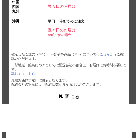
中国
翌々日のお届け
四国
九州
沖縄
平日11時までのご注文
翌々日のお届け
※航空便の場合
確定したご注文（※1）、一部例外商品（※2）については
こちら
からご確
認いただけます。
一部地域・離島につきましては配送会社の都合上、お届けにお時間を要しま
す。
詳しくはこちら
最短お届け予定日は目安となります。
配送会社の状況により配達日数が異なる場合がございます。
閉じる