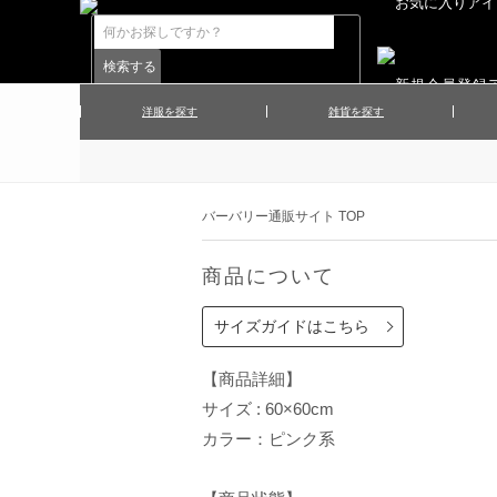
洋服を探す
雑貨を探す
▲メンズコート
▲メンズト
▲ハンカチ
▲ネクタ
▲メンズショーツ
▲メンズス
バーバリー通販サイト TOP
▲アクセサリー
▲靴下・ソ
▲レディースワンピース
▲レディース
商品について
▲マフラー／ストール
▲手袋／グ
▲その他
サイズガイドはこちら
【商品詳細】
サイズ : 60×60cm
カラー：ピンク系