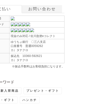
支払い
お問い合わせ
済
ード
現金のみ対応 / 佐川急便eコレクト
ゆうちょ銀行 〇三八支店
口座番号 普通0059262
カ）タナクロ
振込先 10360-592621
カ）タナクロ
※振込手数料はお客様負担になります。
ーワード
最新入荷商品
プレゼント・ギフト
ト・ギフト
ハンカチ