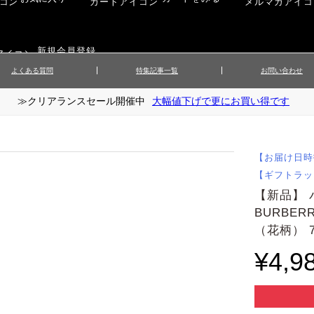
新規会員登録
よくある質問
特集記事一覧
お問い合わせ
≫クリアランスセール開催中
大幅値下げで更にお買い得です
ップス
▲メンズニット
▲メ
イ
▲財布・キーケース
ーツ
▲レディースコート
▲レデ
ックス
▲靴／シューズ
スカート
▲レディースボトムス
▲レデ
【お届け日時
ローブ
▲文具
【ギフトラッ
【新品】
BURBE
（花柄） 7
¥4,9