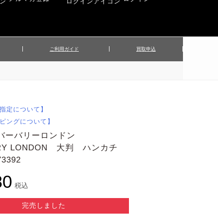
ご利用ガイド
買取申込
ンズジャケット
▲メンズパンツ
▲ベルト
▲バッグ
ィーストップス
▲レディースニット
▲帽子
▲キッズ／ベビー
ィースジャケット
▲レディースセットアップ
指定について】
▲傘／日傘
▲ぬいぐるみ
ピングについて】
 バーバリーロンドン
RRY LONDON 大判 ハンカチ
3392
80
税込
完売しました