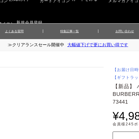
新規会員登録
よくある質問
特集記事一覧
お問い合わせ
≫クリアランスセール開催中
大幅値下げで更にお買い得です
ップス
▲メンズニット
▲メ
イ
▲財布・キーケース
ーツ
▲レディースコート
▲レデ
ックス
▲靴／シューズ
スカート
▲レディースボトムス
▲レデ
【お届け日時
ローブ
▲文具
【ギフトラッ
【新品】
BURBE
73441
¥4,9
会員様245