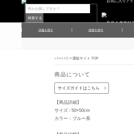
洋服を探す
雑貨を探す
▲メンズコート
▲メンズト
▲ハンカチ
▲ネクタ
▲メンズショーツ
▲メンズス
バーバリー通販サイト TOP
▲アクセサリー
▲靴下・ソ
▲レディースワンピース
▲レディース
商品について
▲マフラー／ストール
▲手袋／グ
▲その他
サイズガイドはこちら
【商品詳細】
サイズ : 50×50cm
カラー：ブルー系