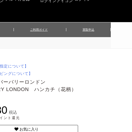
ご利用ガイド
買取申込
ンズジャケット
▲メンズパンツ
▲ベルト
▲バッグ
ィーストップス
▲レディースニット
▲帽子
▲キッズ／ベビー
ィースジャケット
▲レディースセットアップ
指定について】
▲傘／日傘
▲ぬいぐるみ
ピングについて】
 バーバリーロンドン
RRY LONDON ハンカチ（花柄）
80
税込
ポイント還元
お気に入り