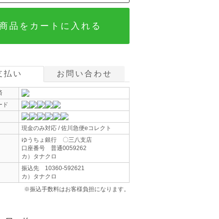
商品をカートに入れる
支払い
お問い合わせ
済
ード
現金のみ対応 / 佐川急便eコレクト
ゆうちょ銀行 〇三八支店
口座番号 普通0059262
カ）タナクロ
振込先 10360-592621
カ）タナクロ
※振込手数料はお客様負担になります。